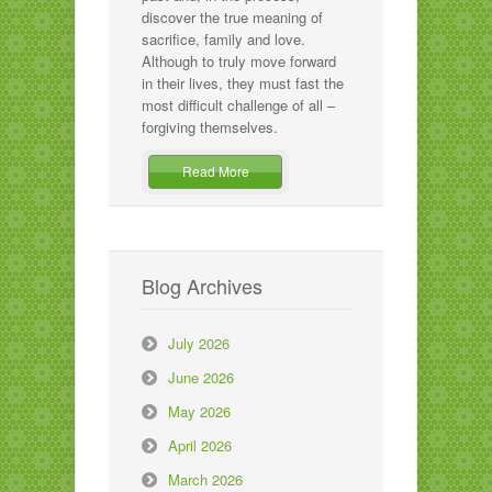
discover the true meaning of
sacrifice, family and love.
Although to truly move forward
in their lives, they must fast the
most difficult challenge of all –
forgiving themselves.
Read More
Blog Archives
July 2026
June 2026
May 2026
April 2026
March 2026