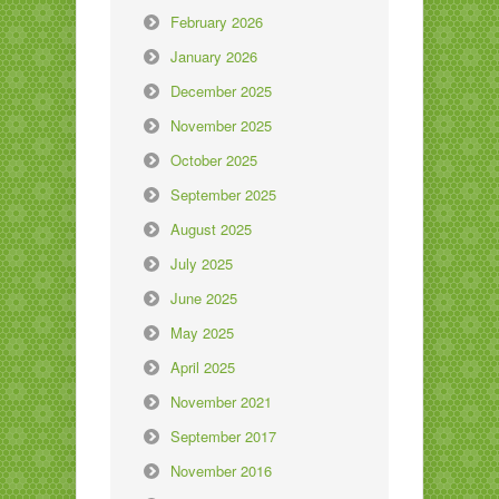
February 2026
January 2026
December 2025
November 2025
October 2025
September 2025
August 2025
July 2025
June 2025
May 2025
April 2025
November 2021
September 2017
November 2016