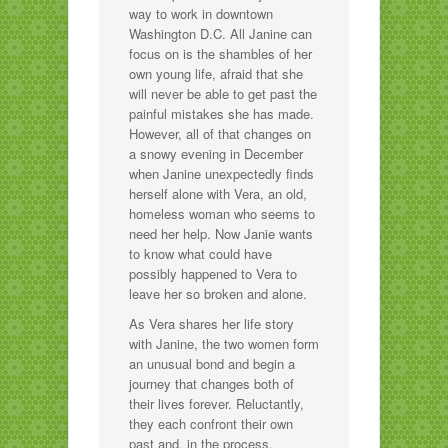
way to work in downtown
Washington D.C. All Janine can
focus on is the shambles of her
own young life, afraid that she
will never be able to get past the
painful mistakes she has made.
However, all of that changes on
a snowy evening in December
when Janine unexpectedly finds
herself alone with Vera, an old,
homeless woman who seems to
need her help. Now Janie wants
to know what could have
possibly happened to Vera to
leave her so broken and alone.
As Vera shares her life story
with Janine, the two women form
an unusual bond and begin a
journey that changes both of
their lives forever. Reluctantly,
they each confront their own
past and, in the process,