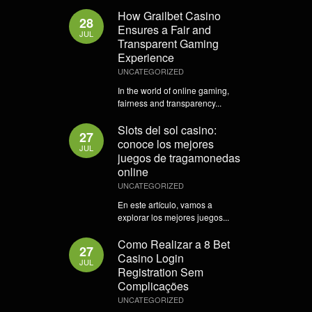
How Grailbet Casino
28
Ensures a Fair and
JUL
Transparent Gaming
Experience
UNCATEGORIZED
In the world of online gaming,
fairness and transparency...
Slots del sol casino:
27
conoce los mejores
JUL
juegos de tragamonedas
online
UNCATEGORIZED
En este artículo, vamos a
explorar los mejores juegos...
Como Realizar a 8 Bet
27
Casino Login
JUL
Registration Sem
Complicações
UNCATEGORIZED