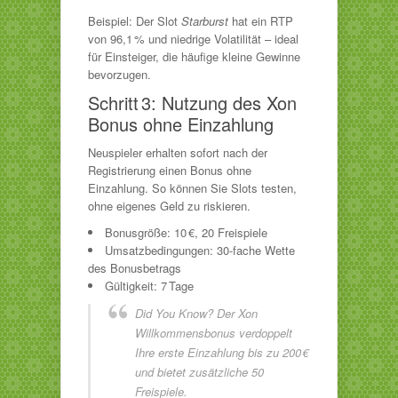
Beispiel: Der Slot
Starburst
hat ein RTP
von 96,1 % und niedrige Volatilität – ideal
für Einsteiger, die häufige kleine Gewinne
bevorzugen.
Schritt 3: Nutzung des Xon
Bonus ohne Einzahlung
Neu­spieler erhalten sofort nach der
Registrierung einen Bonus ohne
Einzahlung. So können Sie Slots testen,
ohne eigenes Geld zu riskieren.
Bonusgröße: 10 €, 20 Freispiele
Umsatzbedingungen: 30‑fache Wette
des Bonusbetrags
Gültigkeit: 7 Tage
Did You Know? Der Xon
Willkommensbonus verdoppelt
Ihre erste Einzahlung bis zu 200 €
und bietet zusätzliche 50
Freispiele.