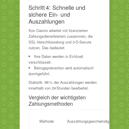
Schritt 4: Schnelle und
sichere Ein- und
Auszahlungen
Xon Casino arbeitet mit lizenzierten
Zahlungsdienstleistern zusammen, die
SSL‑Verschlüsselung und 3‑D‑Secure
nutzen. Das bedeutet:
Ihre Daten werden in Echtzeit
verschlüsselt.
Betrugsprävention wird automatisch
durchgeführt.
Statistik: 96 % der Auszahlungen werden
innerhalb von 24 Stunden bearbeitet.
Vergleich der wichtigsten
Zahlungsmethoden
Methode
Auszahlungsgeschwindigkeit
Gebü