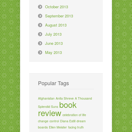
October 2013
September 2013
August 2013
July 2013
June 2013
May 2013
Popular Tags
Afghanistan
Anita Shreve
A Thousand
book
Splendid Suns
review
celebration of life
change
control
Diana Estill
dream
boards
Ellen Meister
facing truth