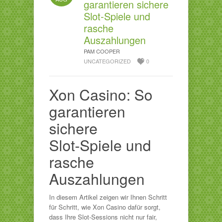
garantieren sichere
Slot‑Spiele und
rasche
Auszahlungen
PAM COOPER
UNCATEGORIZED
0
Xon Casino: So
garantieren
sichere
Slot‑Spiele und
rasche
Auszahlungen
In diesem Artikel zeigen wir Ihnen Schritt
für Schritt, wie Xon Casino dafür sorgt,
dass Ihre Slot‑Sessions nicht nur fair,