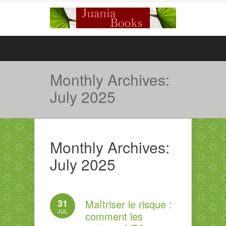
Monthly Archives:
July 2025
Monthly Archives:
July 2025
31
Maîtriser le risque :
JUL
comment les