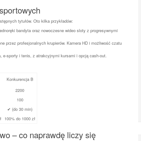
 sportowych
ostępnych tytułów. Oto kilka przykładów:
 jednoręki bandyta oraz nowoczesne wideo sloty z progresywnymi
zone przez profesjonalnych krupierów. Kamera HD i możliwość czatu
e-sporty i tenis, z atrakcyjnymi kursami i opcją cash‑out.
Konkurencja B
2200
100
✔︎ (do 30 min)
ł
100% do 1000 zł
wo – co naprawdę liczy się