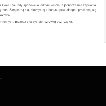
 na żywo i zakłady sportowe w jednym koncie, a jednocześnie zapewnia
teria. Zarejestruj się, skorzystaj z bonusu powitalnego i przekonaj się
asynie.
ochronnych, możesz cieszyć się rozrywką bez ryzyka.