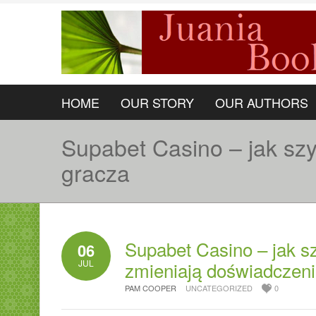
HOME
OUR STORY
OUR AUTHORS
Supabet Casino – jak szy
gracza
Supabet Casino – jak s
06
JUL
zmieniają doświadczeni
PAM COOPER
UNCATEGORIZED
0