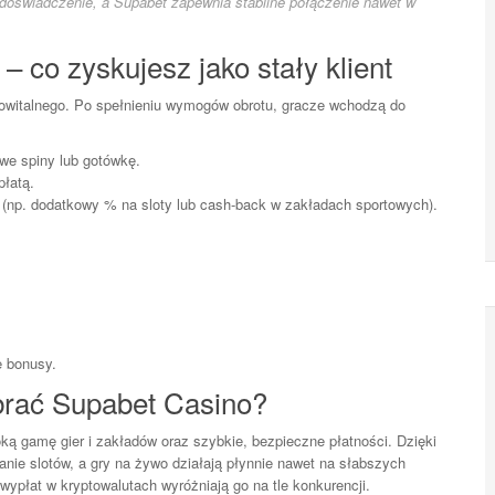
 doświadczenie, a Supabet zapewnia stabilne połączenie nawet w
– co zyskujesz jako stały klient
owitalnego. Po spełnieniu wymogów obrotu, gracze wchodzą do
we spiny lub gotówkę.
płatą.
 (np. dodatkowy % na sloty lub cash‑back w zakładach sportowych).
e bonusy.
rać Supabet Casino?
ą gamę gier i zakładów oraz szybkie, bezpieczne płatności. Dzięki
nie slotów, a gry na żywo działają płynnie nawet na słabszych
ypłat w kryptowalutach wyróżniają go na tle konkurencji.