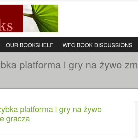
OUR BOOKSHELF
WFC BOOK DISCUSSIONS
bka platforma i gry na żywo zm
zybka platforma i gry na żywo
e gracza