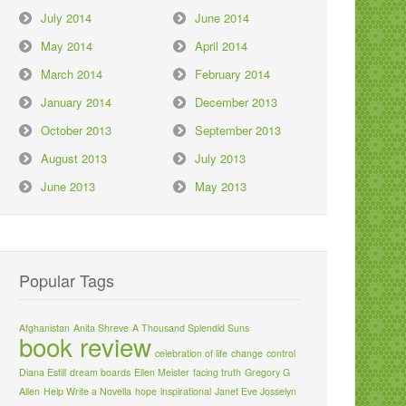
July 2014
June 2014
May 2014
April 2014
March 2014
February 2014
January 2014
December 2013
October 2013
September 2013
August 2013
July 2013
June 2013
May 2013
Popular Tags
Afghanistan
Anita Shreve
A Thousand Splendid Suns
book review
celebration of life
change
control
Diana Estill
dream boards
Ellen Meister
facing truth
Gregory G
Allen
Help Write a Novella
hope
inspirational
Janet Eve Josselyn