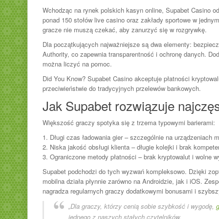
Wchodząc na rynek polskich kasyn online, Supabet Casino od
ponad 150 stołów live casino oraz zakłady sportowe w jednym 
gracze nie muszą czekać, aby zanurzyć się w rozgrywkę.
Dla początkujących najważniejsze są dwa elementy: bezpieczeń
Authority, co zapewnia transparentność i ochronę danych. Do
można liczyć na pomoc.
Did You Know? Supabet Casino akceptuje płatności kryptowalu
przeciwieństwie do tradycyjnych przelewów bankowych.
Jak Supabet rozwiązuje najczę
Większość graczy spotyka się z trzema typowymi barierami:
Długi czas ładowania gier – szczególnie na urządzeniach m
Niska jakość obsługi klienta – długie kolejki i brak kompet
Ograniczone metody płatności – brak kryptowalut i wolne w
Supabet podchodzi do tych wyzwań kompleksowo. Dzięki zopty
mobilna działa płynnie zarówno na Androidzie, jak i iOS. Zesp
nagradza regularnych graczy dodatkowymi bonusami i szybsz
„Dla graczy, którzy cenią sobie szybkość i wygodę,
jednego z naszych stałych czytelników.