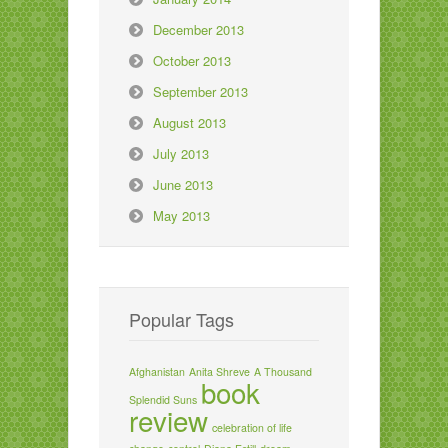
December 2013
October 2013
September 2013
August 2013
July 2013
June 2013
May 2013
Popular Tags
Afghanistan
Anita Shreve
A Thousand
book
Splendid Suns
review
celebration of life