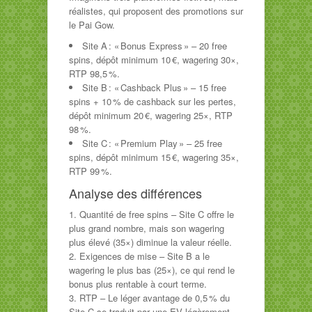
réalistes, qui proposent des promotions sur
le Pai Gow.
Site A : « Bonus Express » – 20 free
spins, dépôt minimum 10 €, wagering 30×,
RTP 98,5 %.
Site B : « Cashback Plus » – 15 free
spins + 10 % de cashback sur les pertes,
dépôt minimum 20 €, wagering 25×, RTP
98 %.
Site C : « Premium Play » – 25 free
spins, dépôt minimum 15 €, wagering 35×,
RTP 99 %.
Analyse des différences
Quantité de free spins – Site C offre le
plus grand nombre, mais son wagering
plus élevé (35×) diminue la valeur réelle.
Exigences de mise – Site B a le
wagering le plus bas (25×), ce qui rend le
bonus plus rentable à court terme.
RTP – Le léger avantage de 0,5 % du
Site C se traduit par une EV légèrement