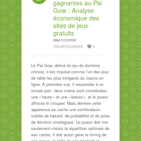
gagnantes au Pai
Gow : Analyse
économique des
sites de jeux
gratuits
PAM COOPER
UNCATEGORIZED
0
Le Pai Gow, dérivé du jeu de dominos
chinois, s’est imposé comme l’un des jeux
de table les plus intrigants du casino en
ligne. À première vue, il ressemble à un
simple pari : deux mains sont constituées,
une « haute » et une « basse », et le joueur
affronte le croupier. Mais derrière cette
apparence se cache une combinaison
subtile de hasard, de probabilité et de prise
de décision stratégique. Le joueur doit non
seulement choisir la répartition optimale de
ses cartes, il doit aussi gérer le timing de
ses mises, la taille de son bankroll et,