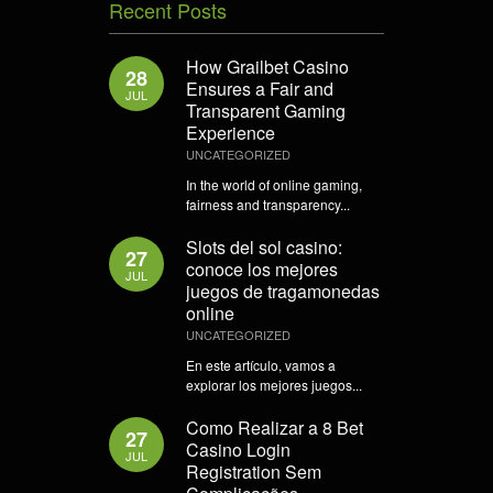
Recent Posts
How Grailbet Casino
28
Ensures a Fair and
JUL
Transparent Gaming
Experience
UNCATEGORIZED
In the world of online gaming,
fairness and transparency...
Slots del sol casino:
27
conoce los mejores
JUL
juegos de tragamonedas
online
UNCATEGORIZED
En este artículo, vamos a
explorar los mejores juegos...
Como Realizar a 8 Bet
27
Casino Login
JUL
Registration Sem