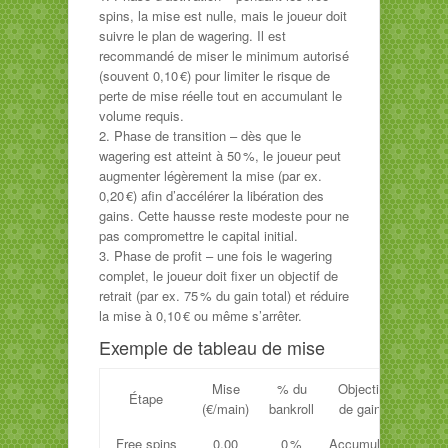
spins, la mise est nulle, mais le joueur doit
suivre le plan de wagering. Il est
recommandé de miser le minimum autorisé
(souvent 0,10 €) pour limiter le risque de
perte de mise réelle tout en accumulant le
volume requis.
Phase de transition – dès que le
wagering est atteint à 50 %, le joueur peut
augmenter légèrement la mise (par ex.
0,20 €) afin d’accélérer la libération des
gains. Cette hausse reste modeste pour ne
pas compromettre le capital initial.
Phase de profit – une fois le wagering
complet, le joueur doit fixer un objectif de
retrait (par ex. 75 % du gain total) et réduire
la mise à 0,10 € ou même s’arrêter.
Exemple de tableau de mise
Mise
% du
Objectif
Étape
(€/main)
bankroll
de gain
Free spins
0,00
0 %
Accumuler