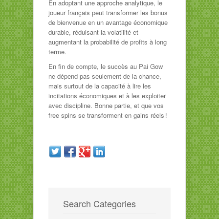
En adoptant une approche analytique, le
joueur français peut transformer les bonus
de bienvenue en un avantage économique
durable, réduisant la volatilité et
augmentant la probabilité de profits à long
terme.
En fin de compte, le succès au Pai Gow
ne dépend pas seulement de la chance,
mais surtout de la capacité à lire les
incitations économiques et à les exploiter
avec discipline. Bonne partie, et que vos
free spins se transforment en gains réels !
Search Categories