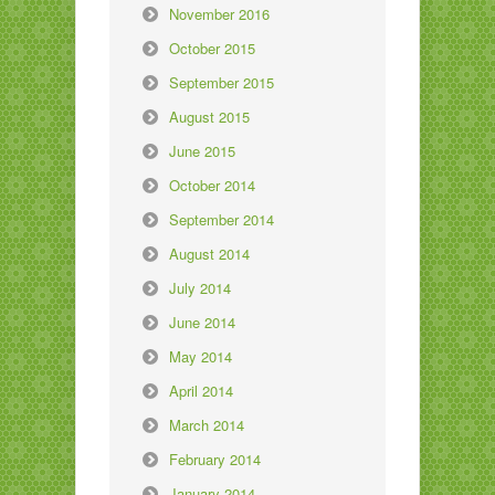
November 2016
October 2015
September 2015
August 2015
June 2015
October 2014
September 2014
August 2014
July 2014
June 2014
May 2014
April 2014
March 2014
February 2014
January 2014