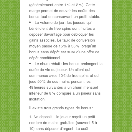
(généralement entre 1 % et 2 %). Cette
marge permet de couvrir les coûts des
bonus tout en conservant un profit stable.
Le volume de jeu : les joueurs qui
bénéficient de free spins sont incités à
déposer davantage pour débloquer les
gains associés. Le taux de conversion
moyen passe de 15 % à 35 % lorsqu’un
bonus sans dépôt est suivi d’une offre de
dépôt conditionnel.
Le churn réduit : les bonus prolongent la
durée de vie du joueur. Un client qui
commence avec 10 € de free spins et qui
joue 50 % de ses mains pendant les
48 heures suivantes a un churn mensuel
inférieur de 8 % comparé à un joueur sans
incitation.
Il existe trois grands types de bonus :
No‑deposit – le joueur reçoit un petit
nombre de mains gratuites (souvent 5 à
10) sans déposer d’argent. Le coût