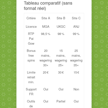
Tableau comparatif (sans
format réel)
Critère
Site A
Site B
Site C
Licence
MGA
UKGC
ANJ
RTP
98,5 %
98 %
99 %
Pai
Gow
Bonus
20
15
25
free
mains,
mains,
mains,
spins
wagering
wagering
wagering
30×
25×
35×
Limite
20 €
30 €
15 €
retrait
min.
Support
Oui
Oui
Non
FR
Outils
Oui
Partiel
Oui
de