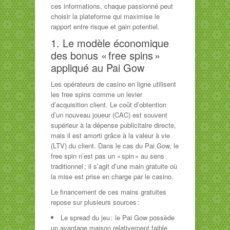
ces informations, chaque passionné peut
choisir la plateforme qui maximise le
rapport entre risque et gain potentiel.
1. Le modèle économique
des bonus « free spins »
appliqué au Pai Gow
Les opérateurs de casino en ligne utilisent
les free spins comme un levier
d’acquisition client. Le coût d’obtention
d’un nouveau joueur (CAC) est souvent
supérieur à la dépense publicitaire directe,
mais il est amorti grâce à la valeur à vie
(LTV) du client. Dans le cas du Pai Gow, le
free spin n’est pas un « spin » au sens
traditionnel ; il s’agit d’une main gratuite où
la mise est prise en charge par le casino.
Le financement de ces mains gratuites
repose sur plusieurs sources :
Le spread du jeu : le Pai Gow possède
un avantage maison relativement faible