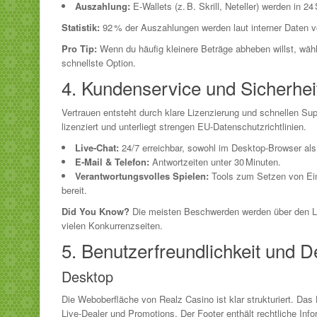
Auszahlung:
E‑Wallets (z. B. Skrill, Neteller) werden in 
Statistik:
92 % der Auszahlungen werden laut interner Daten 
Pro Tip:
Wenn du häufig kleinere Beträge abheben willst, wäh
schnellste Option.
4. Kundenservice und Sicherhei
Vertrauen entsteht durch klare Lizenzierung und schnellen Su
lizenziert und unterliegt strengen EU‑Datenschutzrichtlinien.
Live‑Chat:
24/7 erreichbar, sowohl im Desktop‑Browser als
E‑Mail & Telefon:
Antwortzeiten unter 30 Minuten.
Verantwortungsvolles Spielen:
Tools zum Setzen von Einz
bereit.
Did You Know?
Die meisten Beschwerden werden über den Live
vielen Konkurrenzseiten.
5. Benutzerfreundlichkeit und D
Desktop
Die Weboberfläche von Realz Casino ist klar strukturiert. Das 
Live‑Dealer und Promotions. Der Footer enthält rechtliche Inf