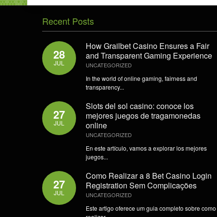
Recent Posts
How Grailbet Casino Ensures a Fair
28
and Transparent Gaming Experience
JUL
UNCATEGORIZED
In the world of online gaming, fairness and
transparency...
Slots del sol casino: conoce los
27
mejores juegos de tragamonedas
JUL
online
UNCATEGORIZED
En este artículo, vamos a explorar los mejores
juegos...
Como Realizar a 8 Bet Casino Login
27
Registration Sem Complicações
JUL
UNCATEGORIZED
Este artigo oferece um guia completo sobre como
realizar...