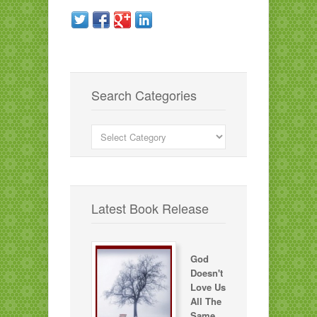
Search Categories
Search
Categories
Latest Book Release
God
Doesn't
Love Us
All The
Same,