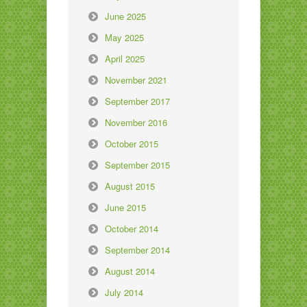
June 2025
May 2025
April 2025
November 2021
September 2017
November 2016
October 2015
September 2015
August 2015
June 2015
October 2014
September 2014
August 2014
July 2014