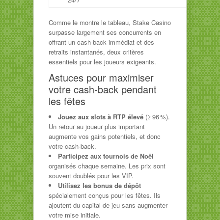
Comme le montre le tableau, Stake Casino
surpasse largement ses concurrents en
offrant un cash‑back immédiat et des
retraits instantanés, deux critères
essentiels pour les joueurs exigeants.
Astuces pour maximiser
votre cash‑back pendant
les fêtes
Jouez aux slots à RTP élevé
(≥ 96 %).
Un retour au joueur plus important
augmente vos gains potentiels, et donc
votre cash‑back.
Participez aux tournois de Noël
organisés chaque semaine. Les prix sont
souvent doublés pour les VIP.
Utilisez les bonus de dépôt
spécialement conçus pour les fêtes. Ils
ajoutent du capital de jeu sans augmenter
votre mise initiale.