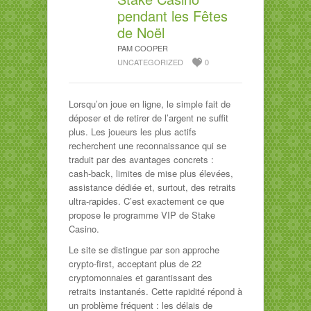
pendant les Fêtes
de Noël
PAM COOPER
UNCATEGORIZED
0
Lorsqu’on joue en ligne, le simple fait de
déposer et de retirer de l’argent ne suffit
plus. Les joueurs les plus actifs
recherchent une reconnaissance qui se
traduit par des avantages concrets :
cash‑back, limites de mise plus élevées,
assistance dédiée et, surtout, des retraits
ultra‑rapides. C’est exactement ce que
propose le programme VIP de Stake
Casino.
Le site se distingue par son approche
crypto‑first, acceptant plus de 22
cryptomonnaies et garantissant des
retraits instantanés. Cette rapidité répond à
un problème fréquent : les délais de