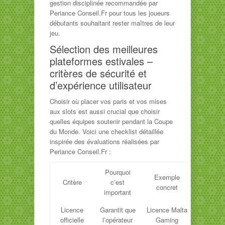
gestion disciplinée recommandée par
Periance Conseil.Fr pour tous les joueurs
débutants souhaitant rester maîtres de leur
jeu.
Sélection des meilleures
plateformes estivales –
critères de sécurité et
d’expérience utilisateur
Choisir où placer vos paris et vos mises
aux slots est aussi crucial que choisir
quelles équipes soutenir pendant la Coupe
du Monde. Voici une checklist détaillée
inspirée des évaluations réalisées par
Periance Conseil.Fr :
Pourquoi
Exemple
Critère
c’est
concret
important
Licence
Garantit que
Licence Malta
officielle
l’opérateur
Gaming