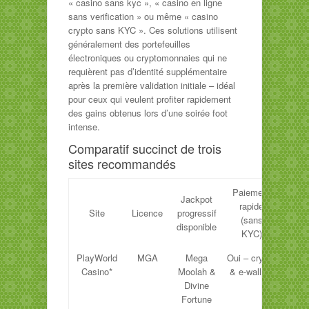
« casino sans kyc », « casino en ligne
sans verification » ou même « casino
crypto sans KYC ». Ces solutions utilisent
généralement des portefeuilles
électroniques ou cryptomonnaies qui ne
requièrent pas d’identité supplémentaire
après la première validation initiale – idéal
pour ceux qui veulent profiter rapidement
des gains obtenus lors d’une soirée foot
intense.
Comparatif succinct de trois
sites recommandés
Paiement
Jackpot
Mobi
rapide
Site
Licence
progressif
ap
(sans
disponible
rati
KYC)
PlayWorld
MGA
Mega
Oui – crypto
★★★
Casino*
Moolah &
& e‑wallets
Divine
Fortune