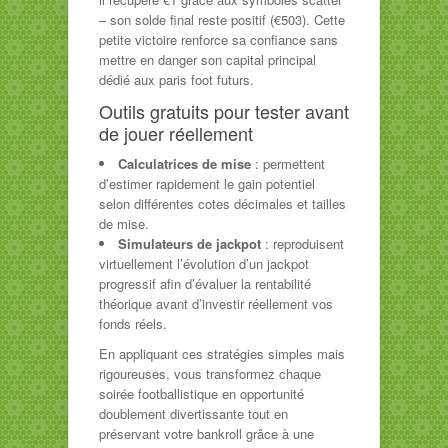
– son solde final reste positif (€503). Cette
petite victoire renforce sa confiance sans
mettre en danger son capital principal
dédié aux paris foot futurs.
Outils gratuits pour tester avant
de jouer réellement
Calculatrices de mise
: permettent
d’estimer rapidement le gain potentiel
selon différentes cotes décimales et tailles
de mise.
Simulateurs de jackpot
: reproduisent
virtuellement l’évolution d’un jackpot
progressif afin d’évaluer la rentabilité
théorique avant d’investir réellement vos
fonds réels.
En appliquant ces stratégies simples mais
rigoureuses, vous transformez chaque
soirée footballistique en opportunité
doublement divertissante tout en
préservant votre bankroll grâce à une