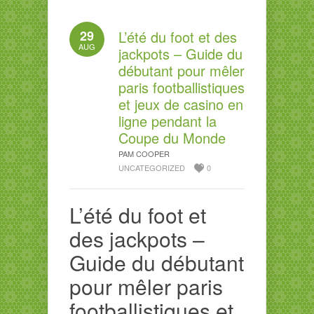
29
L’été du foot et des
AUG
jackpots – Guide du
débutant pour mêler
paris footballistiques
et jeux de casino en
ligne pendant la
Coupe du Monde
PAM COOPER
UNCATEGORIZED
0
L’été du foot et
des jackpots –
Guide du débutant
pour mêler paris
footballistiques et