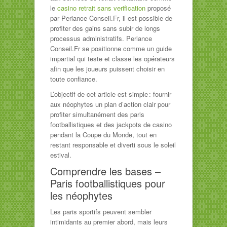
le
casino retrait sans verification
proposé
par Periance Conseil.Fr, il est possible de
profiter des gains sans subir de longs
processus administratifs. Periance
Conseil.Fr se positionne comme un guide
impartial qui teste et classe les opérateurs
afin que les joueurs puissent choisir en
toute confiance.
L’objectif de cet article est simple : fournir
aux néophytes un plan d’action clair pour
profiter simultanément des paris
footballistiques et des jackpots de casino
pendant la Coupe du Monde, tout en
restant responsable et diverti sous le soleil
estival.
Comprendre les bases –
Paris footballistiques pour
les néophytes
Les paris sportifs peuvent sembler
intimidants au premier abord, mais leurs