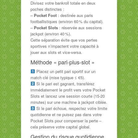
Divisez votre bankroll totale en deux
poches distinctes :
–
Pocket Foot
: destinée aux paris
footballistiques (environ 60 % du capital).
–
Pocket Slots
: réservée aux sessions
jackpot (environ 40 %).
Cette séparation évite que vos pertes
sportives n’impactent votre capacité à
jouer aux slots et vice‑versa.
Méthode « pari‑plus‑slot »
Placez un petit pari sportif sur un
match clé (mise typique ≤ €5).
Si le pari est gagnant, transférez
immédiatement le profit vers votre Pocket
Slots et lancez une session courte (15‑20
minutes) sur une machine à jackpot ciblée.
Si le pari échoue, respectez votre limite
quotidienne et ne puisez pas dans votre
Pocket Slots pour compenser la perte –
cela préserve votre capital global.
Gestion du risque quotidienne