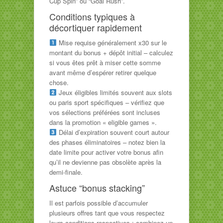
Cup Spin” ou “Goal Rush”.
Conditions typiques à
décortiquer rapidement
Mise requise généralement x30 sur le
montant du bonus + dépôt initial – calculez
si vous êtes prêt à miser cette somme
avant même d’espérer retirer quelque
chose.
Jeux éligibles limités souvent aux slots
ou paris sport spécifiques – vérifiez que
vos sélections préférées sont incluses
dans la promotion « eligible games ».
Délai d’expiration souvent court autour
des phases éliminatoires – notez bien la
date limite pour activer votre bonus afin
qu’il ne devienne pas obsolète après la
demi-finale.
Astuce “bonus stacking”
Il est parfois possible d’accumuler
plusieurs offres tant que vous respectez
leurs conditions respectives : combinez un