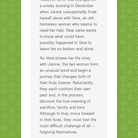
a snowy evening in December
when Janine unexpectedly finds
herself alone with Vera, an old,
homeless woman who seems to
need her help. Now Janie wants
to know what could have
possibly happened to Vera to
leave her so broken and alone.
As Vera shares her life story
with Janine, the two women form
an unusual bond and begin a
journey that changes both of
their lives forever. Reluctantly,
they each confront their own
past and, in the process,
discover the true meaning of
sacrifice, family and love.
Although to truly move forward
in their lives, they must fast the
most difficult challenge of all –
forgiving themselves.