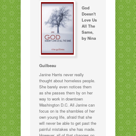
God
Doesn't
Love Us
All The
Same,
by Nina
Guilbeau
Janine Harris never really
thought about homeless people.
She barely even notices them
as she passes them by on her
way to work in downtown
Washington D.C. All Janine can
focus on is the shambles of her
own young life, afraid that she
will never be able to get past the
painful mistakes she has made.
However, all of that changes on