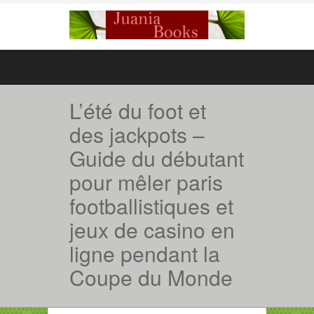
L’été du foot et
des jackpots –
Guide du débutant
pour mêler paris
footballistiques et
jeux de casino en
ligne pendant la
Coupe du Monde