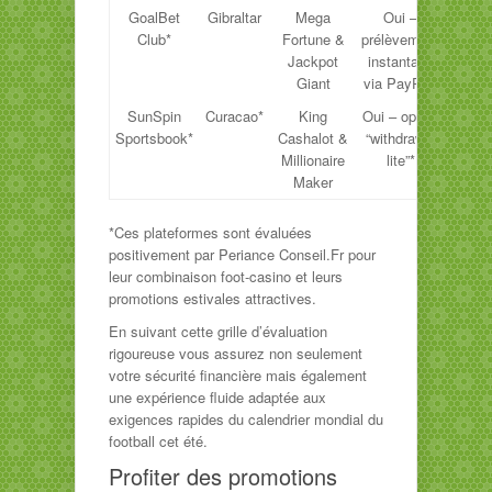
GoalBet
Gibraltar
Mega
Oui –
★★★
Club*
Fortune &
prélèvement
Jackpot
instantané
Giant
via PayPal*
SunSpin
Curacao*
King
Oui – option
★★★
Sportsbook*
Cashalot &
“withdrawal
Millionaire
lite”*
Maker
*Ces plateformes sont évaluées
positivement par Periance Conseil.Fr pour
leur combinaison foot‑casino et leurs
promotions estivales attractives.
En suivant cette grille d’évaluation
rigoureuse vous assurez non seulement
votre sécurité financière mais également
une expérience fluide adaptée aux
exigences rapides du calendrier mondial du
football cet été.
Profiter des promotions