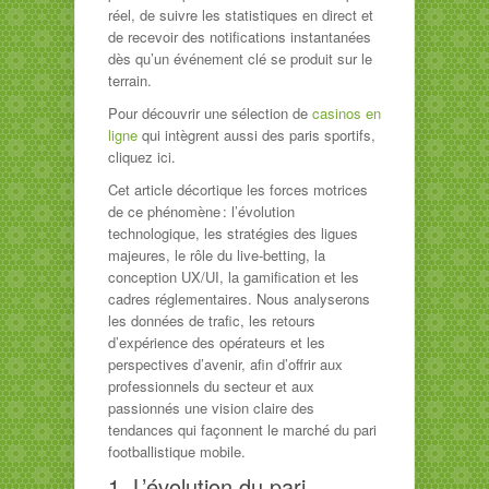
réel, de suivre les statistiques en direct et
de recevoir des notifications instantanées
dès qu’un événement clé se produit sur le
terrain.
Pour découvrir une sélection de
casinos en
ligne
qui intègrent aussi des paris sportifs,
cliquez ici.
Cet article décortique les forces motrices
de ce phénomène : l’évolution
technologique, les stratégies des ligues
majeures, le rôle du live‑betting, la
conception UX/UI, la gamification et les
cadres réglementaires. Nous analyserons
les données de trafic, les retours
d’expérience des opérateurs et les
perspectives d’avenir, afin d’offrir aux
professionnels du secteur et aux
passionnés une vision claire des
tendances qui façonnent le marché du pari
footballistique mobile.
1. L’évolution du pari