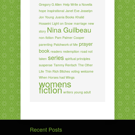
Gregory G Allen
Help Write a Novella
hope
inspirational
Janet Eve Josselyn
Jon Young
Juania Books
Khalid
Hosseini
Light on Snow
marriage
new
Nina Guilbeau
story
non-fiction
Pam Palmer Cooper
prayer
parenting
Patchwork of Me
book
readers
redemption
road not
series
taken
spiritual principles
suspense
Tammy Rentsch
The Other
Life
Thin Rich Bitches
voting
welcome
When Horses had Wings
womens
fiction
writers
young adult
Recent Posts