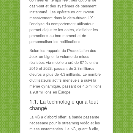
cash‑out et des systèmes de paiement
instantané. Les opérateurs ont investi
massivement dans le data‑driven UX :
l’analyse du comportement utilisateur
permet d’ajuster les cotes, d’afficher les
promotions au bon moment et de
personnaliser les notifications.
Selon les rapports de l’Association des
Jeux en Ligne, le volume de mises
réalisées via mobile a crû de 87 % entre
2015 et 2023, passant de 2,3 milliards
d’euros à plus de 4,3 milliards. Le nombre
d’utilisateurs actifs mensuels a suivi la
même dynamique, passant de 4,5 millions
à 9,8 millions en Europe.
1.1. La technologie qui a tout
changé
La 4G a d’abord offert la bande passante
nécessaire pour le streaming vidéo et les
mises instantanées. La 5G, quant à elle,