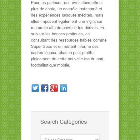
Pour les parieurs, ces évolutions offrent
plus de choix, un contrôle instantané et
des expériences ludiques inédites, mais
elles imposent également une vigilance
renforcée afin de prévenir les dérives. En
suivant les bonnes pratiques, en
consultant des ressources fiables comme
Super Soco et en restant informé des
cadres légaux, chacun peut profiter
pleinement de cette nouvelle ère du pari
footballistique mobile.
Search Categories
Search