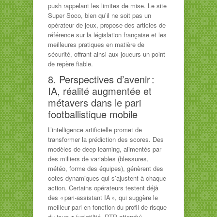
push rappelant les limites de mise. Le site
Super Soco, bien qu’il ne soit pas un
opérateur de jeux, propose des articles de
référence sur la législation française et les
meilleures pratiques en matière de
sécurité, offrant ainsi aux joueurs un point
de repère fiable.
8. Perspectives d’avenir :
IA, réalité augmentée et
métavers dans le pari
footballistique mobile
L’intelligence artificielle promet de
transformer la prédiction des scores. Des
modèles de deep learning, alimentés par
des milliers de variables (blessures,
météo, forme des équipes), génèrent des
cotes dynamiques qui s’ajustent à chaque
action. Certains opérateurs testent déjà
des « pari‑assistant IA », qui suggère le
meilleur pari en fonction du profil de risque
du joueur (volatilité, RTP attendu).