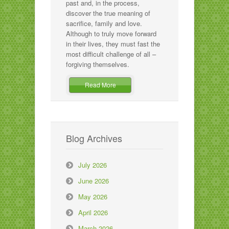
past and, in the process,
discover the true meaning of
sacrifice, family and love.
Although to truly move forward
in their lives, they must fast the
most difficult challenge of all –
forgiving themselves.
Read More
Blog Archives
July 2026
June 2026
May 2026
April 2026
March 2026