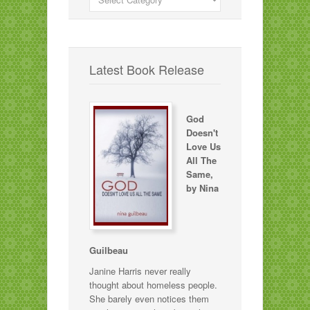
Categories
Latest Book Release
God
Doesn't
Love Us
All The
Same,
by Nina
Guilbeau
Janine Harris never really
thought about homeless people.
She barely even notices them