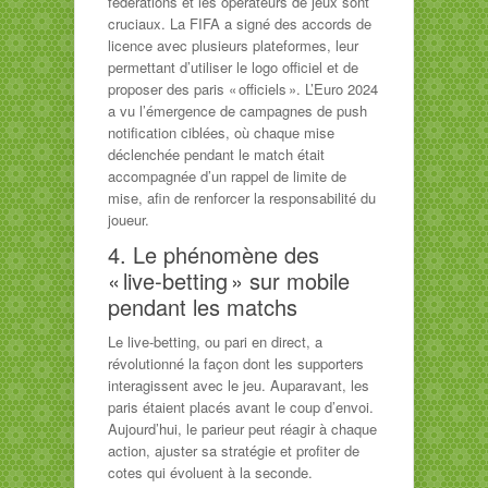
fédérations et les opérateurs de jeux sont
cruciaux. La FIFA a signé des accords de
licence avec plusieurs plateformes, leur
permettant d’utiliser le logo officiel et de
proposer des paris « officiels ». L’Euro 2024
a vu l’émergence de campagnes de push
notification ciblées, où chaque mise
déclenchée pendant le match était
accompagnée d’un rappel de limite de
mise, afin de renforcer la responsabilité du
joueur.
4. Le phénomène des
« live‑betting » sur mobile
pendant les matchs
Le live‑betting, ou pari en direct, a
révolutionné la façon dont les supporters
interagissent avec le jeu. Auparavant, les
paris étaient placés avant le coup d’envoi.
Aujourd’hui, le parieur peut réagir à chaque
action, ajuster sa stratégie et profiter de
cotes qui évoluent à la seconde.