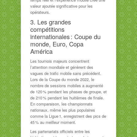
valeur ajoutée significative pour les
opérateurs.
3. Les grandes
compétitions
internationales : Coupe du
monde, Euro, Copa
América
Les tournois majeurs concentrent
l’attention mondiale et génèrent des
vagues de trafic mobile sans précédent.
Lors de la Coupe du monde 2022, le
nombre de sessions mobiles a augmenté
de 120 % pendant les phases de groupe, et
de 210 % pendant les huitièmes de finale.
En comparaison, les championnats
nationaux, même les plus populaires
comme la Ligue 1, enregistrent des pics de
45 % au meilleur moment.
Les partenariats officiels entre les