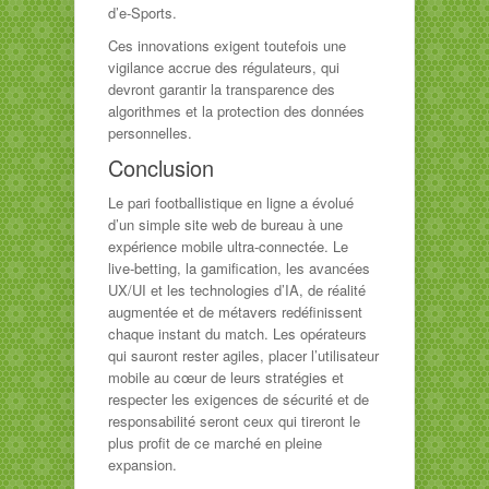
d’e‑Sports.
Ces innovations exigent toutefois une
vigilance accrue des régulateurs, qui
devront garantir la transparence des
algorithmes et la protection des données
personnelles.
Conclusion
Le pari footballistique en ligne a évolué
d’un simple site web de bureau à une
expérience mobile ultra‑connectée. Le
live‑betting, la gamification, les avancées
UX/UI et les technologies d’IA, de réalité
augmentée et de métavers redéfinissent
chaque instant du match. Les opérateurs
qui sauront rester agiles, placer l’utilisateur
mobile au cœur de leurs stratégies et
respecter les exigences de sécurité et de
responsabilité seront ceux qui tireront le
plus profit de ce marché en pleine
expansion.