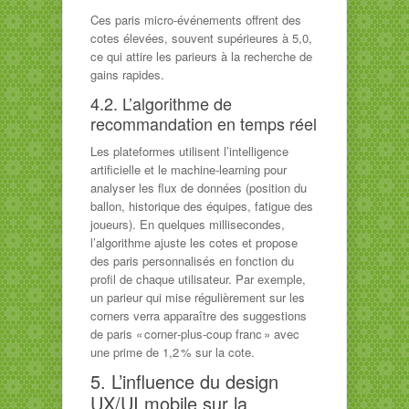
Ces paris micro‑événements offrent des
cotes élevées, souvent supérieures à 5,0,
ce qui attire les parieurs à la recherche de
gains rapides.
4.2. L’algorithme de
recommandation en temps réel
Les plateformes utilisent l’intelligence
artificielle et le machine‑learning pour
analyser les flux de données (position du
ballon, historique des équipes, fatigue des
joueurs). En quelques millisecondes,
l’algorithme ajuste les cotes et propose
des paris personnalisés en fonction du
profil de chaque utilisateur. Par exemple,
un parieur qui mise régulièrement sur les
corners verra apparaître des suggestions
de paris « corner‑plus‑coup franc » avec
une prime de 1,2 % sur la cote.
5. L’influence du design
UX/UI mobile sur la