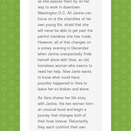
as she passes them by on her
way to work in downtown
Washington D.C. All Janine can
focus on is the shambles of her
own young life, afraid that she
will never be able to get past the
painful mistakes she has made.
However, all of that changes on
a snowy evening in December
when Janine unexpectedly finds
herself alone with Vera, an old,
homeless woman who seems to
need her help. Now Janie wants
to know what could have
possibly happened to Vera to
leave her so broken and alone.
As Vera shares her life story
with Janine, the two women form
an unusual bond and begin a
journey that changes both of
their lives forever. Reluctantly,
they each confront their own