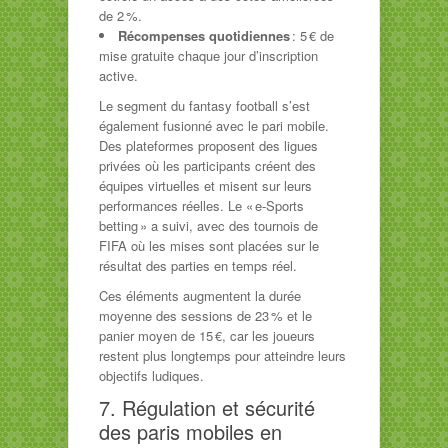
de 2 %.
Récompenses quotidiennes
: 5 € de
mise gratuite chaque jour d’inscription
active.
Le segment du fantasy football s’est
également fusionné avec le pari mobile.
Des plateformes proposent des ligues
privées où les participants créent des
équipes virtuelles et misent sur leurs
performances réelles. Le « e‑Sports
betting » a suivi, avec des tournois de
FIFA où les mises sont placées sur le
résultat des parties en temps réel.
Ces éléments augmentent la durée
moyenne des sessions de 23 % et le
panier moyen de 15 €, car les joueurs
restent plus longtemps pour atteindre leurs
objectifs ludiques.
7. Régulation et sécurité
des paris mobiles en