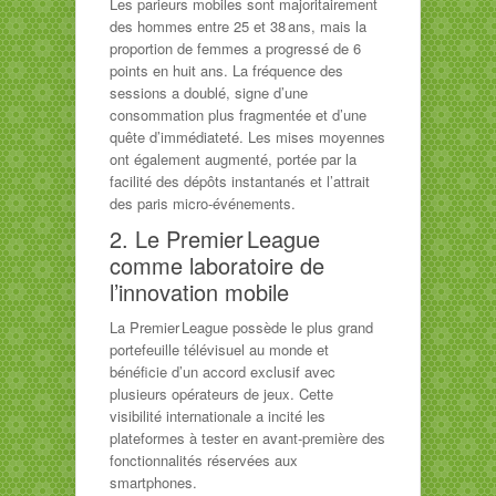
Les parieurs mobiles sont majoritairement
des hommes entre 25 et 38 ans, mais la
proportion de femmes a progressé de 6
points en huit ans. La fréquence des
sessions a doublé, signe d’une
consommation plus fragmentée et d’une
quête d’immédiateté. Les mises moyennes
ont également augmenté, portée par la
facilité des dépôts instantanés et l’attrait
des paris micro‑événements.
2. Le Premier League
comme laboratoire de
l’innovation mobile
La Premier League possède le plus grand
portefeuille télévisuel au monde et
bénéficie d’un accord exclusif avec
plusieurs opérateurs de jeux. Cette
visibilité internationale a incité les
plateformes à tester en avant‑première des
fonctionnalités réservées aux
smartphones.