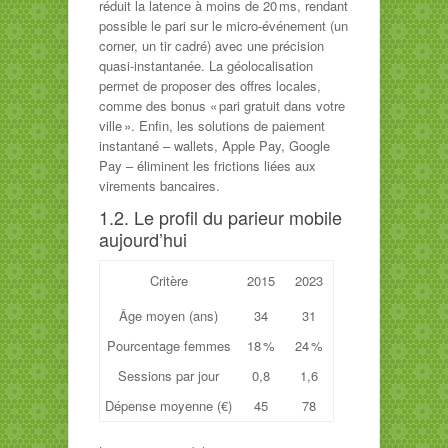
réduit la latence à moins de 20 ms, rendant
possible le pari sur le micro‑événement (un
corner, un tir cadré) avec une précision
quasi‑instantanée. La géolocalisation
permet de proposer des offres locales,
comme des bonus « pari gratuit dans votre
ville ». Enfin, les solutions de paiement
instantané – wallets, Apple Pay, Google
Pay – éliminent les frictions liées aux
virements bancaires.
1.2. Le profil du parieur mobile
aujourd’hui
Critère
2015
2023
Âge moyen (ans)
34
31
Pourcentage femmes
18 %
24 %
Sessions par jour
0,8
1,6
Dépense moyenne (€)
45
78