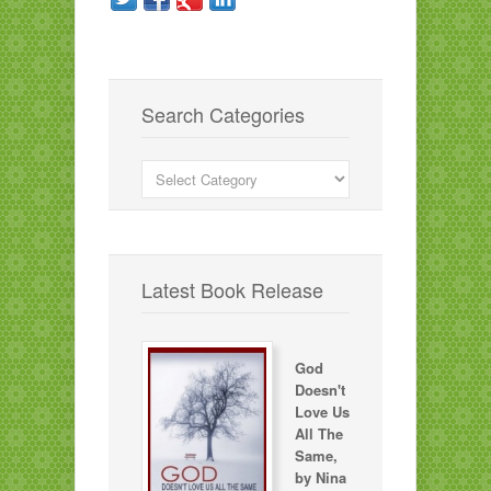
Search Categories
Search
Categories
Latest Book Release
God
Doesn't
Love Us
All The
Same,
by Nina