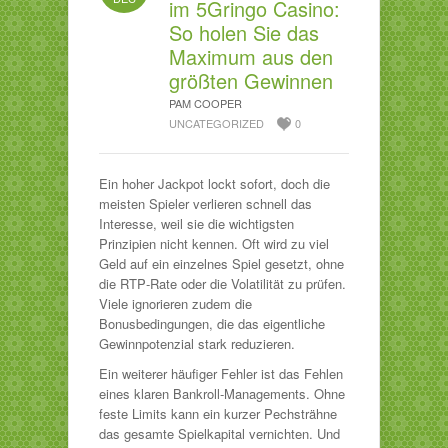
im 5Gringo Casino:
So holen Sie das
Maximum aus den
größten Gewinnen
PAM COOPER
UNCATEGORIZED
0
Ein hoher Jackpot lockt sofort, doch die
meisten Spieler verlieren schnell das
Interesse, weil sie die wichtigsten
Prinzipien nicht kennen. Oft wird zu viel
Geld auf ein einzelnes Spiel gesetzt, ohne
die RTP‑Rate oder die Volatilität zu prüfen.
Viele ignorieren zudem die
Bonusbedingungen, die das eigentliche
Gewinnpotenzial stark reduzieren.
Ein weiterer häufiger Fehler ist das Fehlen
eines klaren Bankroll‑Managements. Ohne
feste Limits kann ein kurzer Pechsträhne
das gesamte Spielkapital vernichten. Und