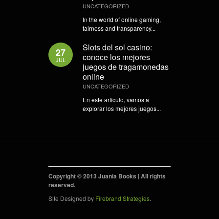
UNCATEGORIZED
In the world of online gaming,
fairness and transparency...
Slots del sol casino:
27
conoce los mejores
JUL
juegos de tragamonedas
online
UNCATEGORIZED
En este artículo, vamos a
explorar los mejores juegos...
Copyright © 2013 Juania Books | All rights
reserved.
Site Designed by
Firebrand Strategies
.