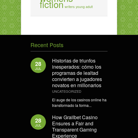
fiction
writers
young adult
Recent Posts
Historias de triunfos
28
inesperados: cómo los
JUL
programas de lealtad
convierten a jugadores
novatos en millonarios
UNCATEGORIZED
El auge de los casinos online ha
transformado la forma...
How Grailbet Casino
28
Ensures a Fair and
JUL
Transparent Gaming
Experience