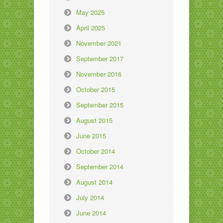
May 2025
April 2025
November 2021
September 2017
November 2016
October 2015
September 2015
August 2015
June 2015
October 2014
September 2014
August 2014
July 2014
June 2014