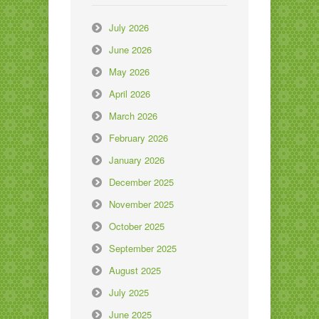
July 2026
June 2026
May 2026
April 2026
March 2026
February 2026
January 2026
December 2025
November 2025
October 2025
September 2025
August 2025
July 2025
June 2025