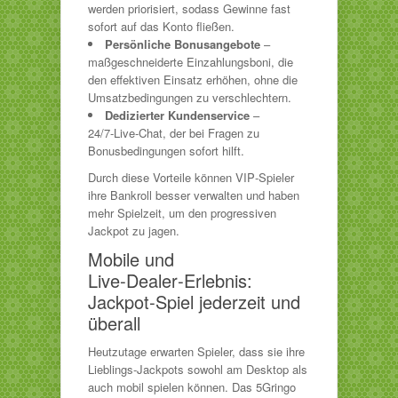
werden priorisiert, sodass Gewinne fast
sofort auf das Konto fließen.
Persönliche Bonusangebote
–
maßgeschneiderte Einzahlungsboni, die
den effektiven Einsatz erhöhen, ohne die
Umsatzbedingungen zu verschlechtern.
Dedizierter Kundenservice
–
24/7‑Live‑Chat, der bei Fragen zu
Bonusbedingungen sofort hilft.
Durch diese Vorteile können VIP‑Spieler
ihre Bankroll besser verwalten und haben
mehr Spielzeit, um den progressiven
Jackpot zu jagen.
Mobile und
Live‑Dealer‑Erlebnis:
Jackpot‑Spiel jederzeit und
überall
Heutzutage erwarten Spieler, dass sie ihre
Lieblings‑Jackpots sowohl am Desktop als
auch mobil spielen können. Das 5Gringo