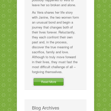
leave her so broken and alone.
As Vera shares her life story
with Janine, the two women form
an unusual bond and begin a
journey that changes both of
their lives forever. Reluctantly,
they each confront their own
past and, in the process,
discover the true meaning of
sacrifice, family and love.
Although to truly move forward
in their lives, they must fast the
most difficult challenge of all –
forgiving themselves.
Read More
Blog Archives