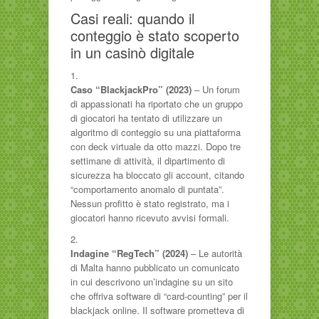
Casi reali: quando il
conteggio è stato scoperto
in un casinò digitale
Caso “BlackjackPro” (2023)
– Un forum
di appassionati ha riportato che un gruppo
di giocatori ha tentato di utilizzare un
algoritmo di conteggio su una piattaforma
con deck virtuale da otto mazzi. Dopo tre
settimane di attività, il dipartimento di
sicurezza ha bloccato gli account, citando
“comportamento anomalo di puntata”.
Nessun profitto è stato registrato, ma i
giocatori hanno ricevuto avvisi formali.
Indagine “RegTech” (2024)
– Le autorità
di Malta hanno pubblicato un comunicato
in cui descrivono un’indagine su un sito
che offriva software di “card‑counting” per il
blackjack online. Il software prometteva di