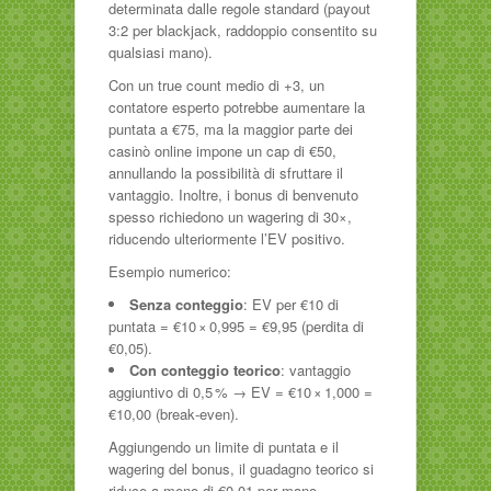
determinata dalle regole standard (payout
3:2 per blackjack, raddoppio consentito su
qualsiasi mano).
Con un true count medio di +3, un
contatore esperto potrebbe aumentare la
puntata a €75, ma la maggior parte dei
casinò online impone un cap di €50,
annullando la possibilità di sfruttare il
vantaggio. Inoltre, i bonus di benvenuto
spesso richiedono un wagering di 30×,
riducendo ulteriormente l’EV positivo.
Esempio numerico:
Senza conteggio
: EV per €10 di
puntata = €10 × 0,995 = €9,95 (perdita di
€0,05).
Con conteggio teorico
: vantaggio
aggiuntivo di 0,5 % → EV = €10 × 1,000 =
€10,00 (break‑even).
Aggiungendo un limite di puntata e il
wagering del bonus, il guadagno teorico si
riduce a meno di €0,01 per mano,