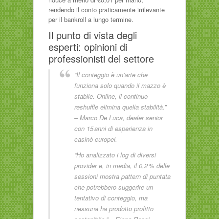
rendendo il conto praticamente irrilevante
per il bankroll a lungo termine.
Il punto di vista degli
esperti: opinioni di
professionisti del settore
“Il conteggio è un’arte che
funziona solo quando il mazzo è
stabile. Online, il continuo
reshuffle elimina quella stabilità.”
– Marco De Luca, dealer senior
con 15 anni di esperienza in
casinò europei.
“Ho analizzato i log di diversi
provider e, in media, il 0,2 % delle
sessioni mostra pattern di puntata
che potrebbero suggerire un
tentativo di conteggio, ma
nessuna ha prodotto profitto