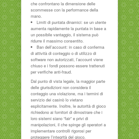
che confrontano la dimensione delle
scommesse con la performance della
mano.
Limiti di puntata dinamici: se un utente
aumenta rapidamente la puntata in base a
un possibile vantaggio, il sistema può
ridurre il massimo consentito.
Ban dell’account: in caso di conferma
di attività di conteggio o di utilizzo di
software non autorizzati, l’account viene
chiuso e i fondi possono essere trattenuti
per verifiche anti‑fraud.
Dal punto di vista legale, la maggior parte
delle giurisdizioni non considera il
conteggio una violazione, ma i termini di
servizio dei casinò lo vietano
esplicitamente. Inoltre, le autorità di gioco
richiedono ai fornitori di dimostrare che i
loro sistemi siano “fair” e privi di
manipolazioni, il che spinge gli operatori a
implementare controlli rigorosi per
proteggere l’integrità del gioco.