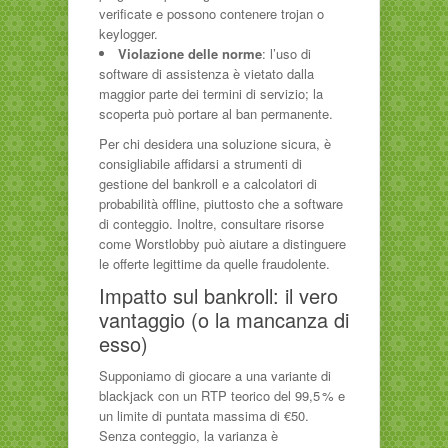
verificate e possono contenere trojan o
keylogger.
Violazione delle norme
: l’uso di
software di assistenza è vietato dalla
maggior parte dei termini di servizio; la
scoperta può portare al ban permanente.
Per chi desidera una soluzione sicura, è
consigliabile affidarsi a strumenti di
gestione del bankroll e a calcolatori di
probabilità offline, piuttosto che a software
di conteggio. Inoltre, consultare risorse
come Worstlobby può aiutare a distinguere
le offerte legittime da quelle fraudolente.
Impatto sul bankroll: il vero
vantaggio (o la mancanza di
esso)
Supponiamo di giocare a una variante di
blackjack con un RTP teorico del 99,5 % e
un limite di puntata massima di €50.
Senza conteggio, la varianza è