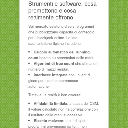
Strumenti e software: cosa
promettono e cosa
realmente offrono
Sul mercato esistono diversi programmi
che pubblicizzano capacità di conteggio
per il blackjack online. Le loro
caratteristiche tipiche includono:
Calcolo automatico del running
count
basato su screenshot delle mani.
Algoritmi di true count
che stimano il
numero di mazzi residui.
Interfacce integrate
con i client di
gioco per inserire scommesse
automatiche.
Tuttavia, la realtà è ben diversa:
Affidabilità limitata
: a causa del CSM,
il valore calcolato non ha correlazione con
il risultato delle mani successive.
Rischio malware
: molti di questi
programmi provengono da fonti non