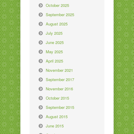
October 2025
September 2025
August 2025
July 2025
June 2025
May 2025
April 2025
November 2021
September 2017
November 2016
October 2015
September 2015
August 2015
June 2015