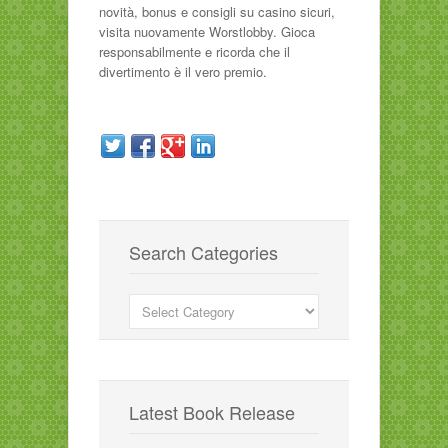
novità, bonus e consigli su casino sicuri,
visita nuovamente Worstlobby. Gioca
responsabilmente e ricorda che il
divertimento è il vero premio.
Search Categories
Search
Categories
Latest Book Release