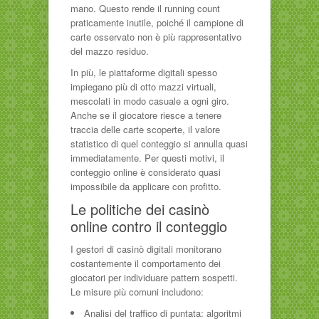
mano. Questo rende il running count
praticamente inutile, poiché il campione di
carte osservato non è più rappresentativo
del mazzo residuo.
In più, le piattaforme digitali spesso
impiegano più di otto mazzi virtuali,
mescolati in modo casuale a ogni giro.
Anche se il giocatore riesce a tenere
traccia delle carte scoperte, il valore
statistico di quel conteggio si annulla quasi
immediatamente. Per questi motivi, il
conteggio online è considerato quasi
impossibile da applicare con profitto.
Le politiche dei casinò
online contro il conteggio
I gestori di casinò digitali monitorano
costantemente il comportamento dei
giocatori per individuare pattern sospetti.
Le misure più comuni includono:
Analisi del traffico di puntata: algoritmi