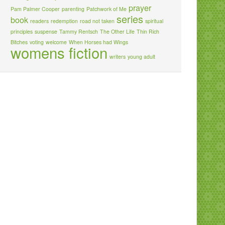
prayer
Pam Palmer Cooper
parenting
Patchwork of Me
series
book
readers
redemption
road not taken
spiritual
principles
suspense
Tammy Rentsch
The Other Life
Thin Rich
Bitches
voting
welcome
When Horses had Wings
womens fiction
writers
young adult