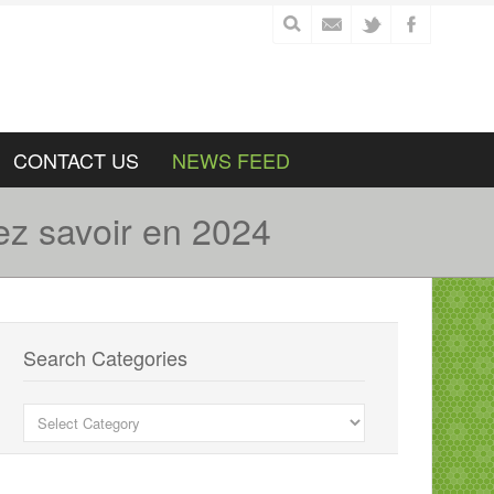
CONTACT US
NEWS FEED
ez savoir en 2024
Search Categories
Search
Categories