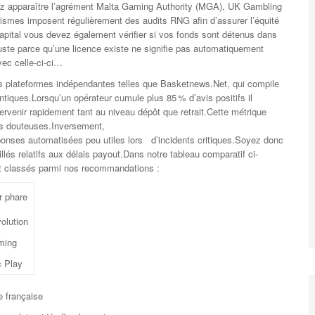
ez apparaître l’agrément Malta Gaming Authority (MGA), UK Gambling
es imposent régulièrement des audits RNG afin d’assurer l’équité
 capital vous devez également vérifier si vos fonds sont détenus dans
uste parce qu’une licence existe ne signifie pas automatiquement
vec celle-ci-ci…
es plateformes indépendantes telles que Basketnews.Net, qui compile
ntiques.Lorsqu’un opérateur cumule plus 85 % d’avis positifs il
tervenir rapidement tant au niveau dépôt que retrait.Cette métrique
ues douteuses.Inversement,
éponses automatisées peu utiles lors d’incidents critiques.Soyez donc
lés relatifs aux délais payout.Dans notre tableau comparatif ci-
nt classés parmi nos recommandations :
r phare
olution
ming
 Play
e française