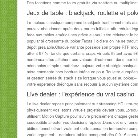
Des fonctions comme tours gratuits via scatters ou multiplica
Jeux de table : blackjack, roulette et pok
Le tableau classique comprend blackjack traditionnel mais aus
pouvez abandonner après deux cartes initiales afin réduire 
face aux tables américaines grâce au seul zéro réduisant le 
popularité croissante du poker Texas Hold’em online se traduit
dépôt préalable.Chaque variante possède son propre RTP moy
atteint 97 %, tandis que certains craps virtuels flirtent avec 9
nombreux sites affichent ces valeurs directement dans leur lo
néanmoins simple : maîtrisez toujours votre stratégie basique
mise constante hors bordure intérieure pour Roulette européen
et gestion serrée du stack size lorsque vous jouez au poker.– 
votre espérance théorique sans recourir à aucun système compl
Live dealer : l’expérience du vrai casino
Le live dealer repose principalement sur streaming HD ultra‑r
physiquement vos jetons virtuels projetés devant vous.Lorsque 
utilisent Motion Capture pour suivre précisément chaque geste 
susceptible affecter vos décisions rapides.Dans cet environne
bidirectionnel offrant vraiment cette sensation immersive comp
varie largement —certaines tables acceptent dès 0,01 € alors 