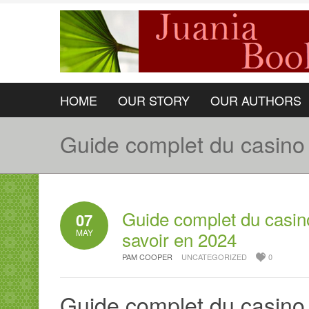
HOME
OUR STORY
OUR AUTHORS
Guide complet du casino 
Guide complet du casino
07
MAY
savoir en 2024
PAM COOPER
UNCATEGORIZED
0
Guide complet du casino 