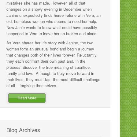
mistakes she has made. However, all of that
changes on a snowy evening in December when
Janine unexpectedly finds herself alone with Vera, an
old, homeless woman who seems to need her help.
Now Janie wants to know what could have possibly
happened to Vera to leave her so broken and alone.
As Vera shares her life story with Janine, the two
women form an unusual bond and begin a journey
that changes both of their lives forever. Reluctantly,
they each confront their own past and, in the
process, discover the true meaning of sacrifice,
family and love. Although to truly move forward in
their lives, they must fast the most difficult challenge
of all – forgiving themselves.
Read More
Blog Archives