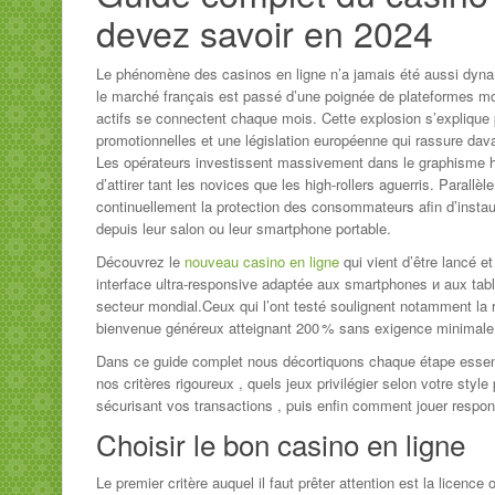
devez savoir en 2024
Le phénomène des casinos en ligne n’a jamais été aussi dyn
le marché français est passé d’une poignée de plateformes mod
actifs se connectent chaque mois. Cette explosion s’explique p
promotionnelles et une législation européenne qui rassure dava
Les opérateurs investissent massivement dans le graphisme ha
d’attirer tant les novices que les high‑rollers aguerris. Parall
continuellement la protection des consommateurs afin d’instaur
depuis leur salon ou leur smartphone portable.
Découvrez le
nouveau casino en ligne
qui vient d’être lancé e
interface ultra‑responsive adaptée aux smartphones и aux tabl
secteur mondial.Ceux qui l’ont testé soulignent notamment la r
bienvenue généreux atteignant 200 % sans exigence minimale p
Dans ce guide complet nous décortiquons chaque étape essenti
nos critères rigoureux , quels jeux privilégier selon votre st
sécurisant vos transactions , puis enfin comment jouer responsa
Choisir le bon casino en ligne
Le premier critère auquel il faut prêter attention est la licence