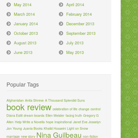
May 2014
April 2014
March 2014
February 2014
January 2014
December 2013
October 2013
September 2013
August 2013
July 2013
June 2013
May 2013
Popular Tags
Afghanistan
Anita Shreve
A Thousand Splendid Suns
book review
celebration of life
change
control
Diana Estill
dream boards
Ellen Meister
facing truth
Gregory G
Allen
Help Write a Novella
hope
inspirational
Janet Eve Josselyn
Jon Young
Juania Books
Khalid Hosseini
Light on Snow
Nina Guilbeau
marriage
new story
non-fiction