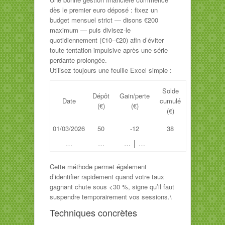
dès le premier euro déposé : fixez un
budget mensuel strict — disons €200
maximum — puis divisez-le
quotidiennement (€10–€20) afin d’éviter
toute tentation impulsive après une série
perdante prolongée.
Utilisez toujours une feuille Excel simple :
Solde
Dépôt
Gain/perte
Date
cumulé
(€)
(€)
(€)
01/03/2026
50
-12
38
…
…
… │ …
Cette méthode permet également
d’identifier rapidement quand votre taux
gagnant chute sous <30 %, signe qu’il faut
suspendre temporairement vos sessions.\
Techniques concrètes