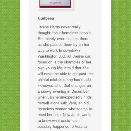
Guilbeau
Janine Harris never really
thought about homeless people.
She barely even notices them
as she passes them by on her
way to work in downtown
Washington D.C. All Janine can
focus on is the shambles of her
own young life, afraid that she
will never be able to get past the
painful mistakes she has made.
However, all of that changes on
a snowy evening in December
when Janine unexpectedly finds
herself alone with Vera, an old,
homeless woman who seems to
need her help. Now Janie wants
to know what could have
possibly happened to Vera to