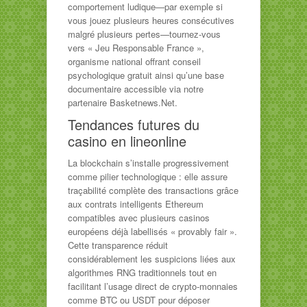
comportement ludique—par exemple si
vous jouez plusieurs heures consécutives
malgré plusieurs pertes—tournez-vous
vers « Jeu Responsable France »,
organisme national offrant conseil
psychologique gratuit ainsi qu’une base
documentaire accessible via notre
partenaire Basketnews.Net.
Tendances futures du
casino en line​online​
La blockchain s’installe progressivement
comme pilier technologique : elle assure
traçabilité complète des transactions grâce
aux contrats intelligents Ethereum
compatibles avec plusieurs casinos
européens déjà labellisés « provably fair ».
Cette transparence réduit
considérablement les suspicions liées aux
algorithmes RNG traditionnels tout en
facilitant l’usage direct de crypto‑monnaies
comme BTC ou USDT pour déposer