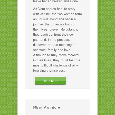
leave her so broken and alone.
As Vera shares her life story
with Janine, the two women form
an unusual bond and begin a
journey that changes both of
their lives forever. Reluctantly,
they each confront their own
past and, in the process,
discover the true meaning of
sacrifice, family and love.
Although to truly move forward
in their lives, they must fast the
most difficult challenge of all –
forgiving themselves.
Read More
Blog Archives