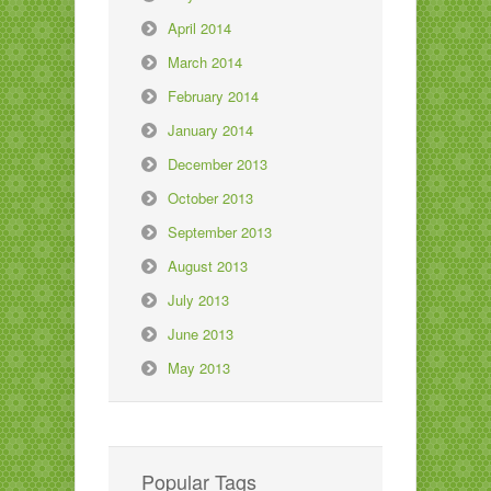
April 2014
March 2014
February 2014
January 2014
December 2013
October 2013
September 2013
August 2013
July 2013
June 2013
May 2013
Popular Tags