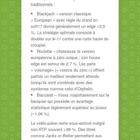
traditionnels :
Blackjack – version classique
« European » avec règle du stand on
soft17 donne généralement un edge <0,5
%. La stratégie optimale consiste à
doubler sur
9–11
contre une carte haute du
croupier.
Roulette – choisissez la version
européenne à zéro unique ; son house
edge est autour de
2,7 %
. Les paris
« voisinage» (« voisins du zéro ») offrent
parfois un meilleur rendement attendu
lorsqu’ils sont combinés avec des
systèmes comme celui d’Orphelin.
Baccarat – misez majoritairement sur le
banquier qui possède un avantage
statistique légèrement supérieur au joueur
(~1,06 %).
Le vidéo‑poker reste sous‑estimé malgré
son RTP souvent >99 %. Des titres
comme
Jacks or Better
permettent aux