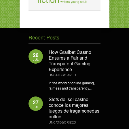
writers
young adult
Recent Posts
How Grailbet Casino
28
Ensures a Fair and
JUL
Transparent Gaming
Experience
UNCATEGORIZED
In the world of online gaming,
fairness and transparency...
Slots del sol casino:
27
conoce los mejores
JUL
juegos de tragamonedas
online
UNCATEGORIZED