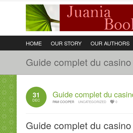
HOME
OUR STORY
OUR AUTHORS
Guide complet du casino 
Guide complet du casino
31
DEC
PAM COOPER
UNCATEGORIZED
0
Guide complet du casino 