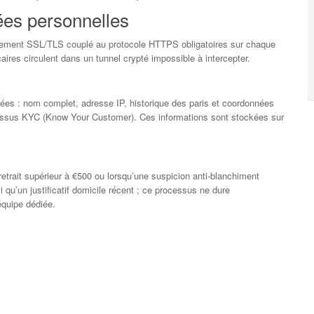
ées personnelles
iffrement SSL/TLS couplé au protocole HTTPS obligatoires sur chaque
aires circulent dans un tunnel crypté impossible à intercepter.
tées : nom complet, adresse IP, historique des paris et coordonnées
cessus KYC (Know Your Customer). Ces informations sont stockées sur
etrait supérieur à €500 ou lorsqu’une suspicion anti‑blanchiment
si qu’un justificatif domicile récent ; ce processus ne dure
équipe dédiée.