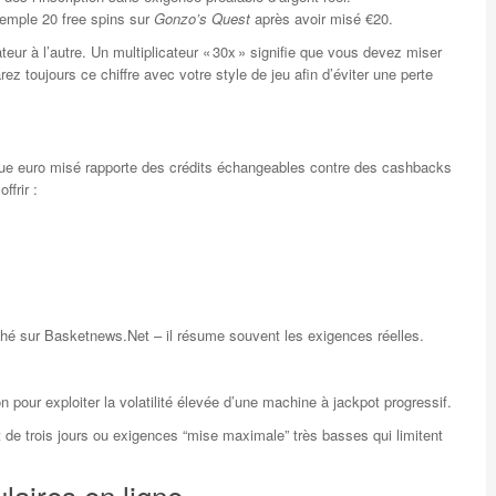
exemple 20 free spins sur
Gonzo’s Quest
après avoir misé €20.
ateur à l’autre. Un multiplicateur « 30x » signifie que vous devez miser
ez toujours ce chiffre avec votre style de jeu afin d’éviter une perte
e euro misé rapporte des crédits échangeables contre des cashbacks
ffrir :
iché sur Basketnews.Net – il résume souvent les exigences réelles.
our exploiter la volatilité élevée d’une machine à jackpot progressif.
 de trois jours ou exigences “mise maximale” très basses qui limitent
laires en ligne