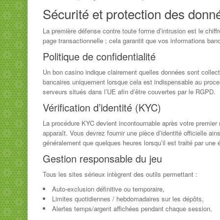
Sécurité et protection des donn
La première défense contre toute forme d’intrusion est le ch
page transactionnelle ; cela garantit que vos informations banc
Politique de confidentialité
Un bon casino indique clairement quelles données sont collec
bancaires uniquement lorsque cela est indispensable au pro
serveurs situés dans l’UE afin d’être couvertes par le RGPD.
Vérification d’identité (KYC)
La procédure KYC devient incontournable après votre premier r
apparaît. Vous devrez fournir une pièce d’identité officielle ain
généralement que quelques heures lorsqu’il est traité par une 
Gestion responsable du jeu
Tous les sites sérieux intègrent des outils permettant :
Auto‑exclusion définitive ou temporaire,
Limites quotidiennes / hebdomadaires sur les dépôts,
Alertes temps/argent affichées pendant chaque session,