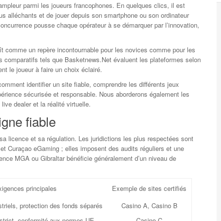
mpleur parmi les joueurs francophones. En quelques clics, il est
nus alléchants et de jouer depuis son smartphone ou son ordinateur
a concurrence pousse chaque opérateur à se démarquer par l’innovation,
t comme un repère incontournable pour les novices comme pour les
tes comparatifs tels que Basketnews.Net évaluent les plateformes selon
nt le joueur à faire un choix éclairé.
omment identifier un site fiable, comprendre les différents jeux
périence sécurisée et responsable. Nous aborderons également les
ve dealer et la réalité virtuelle.
gne fiable
a licence et sa régulation. Les juridictions les plus respectées sont
 et Curaçao eGaming ; elles imposent des audits réguliers et une
licence MGA ou Gibraltar bénéficie généralement d’un niveau de
xigences principales
Exemple de sites certifiés
triels, protection des fonds séparés
Casino A, Casino B
 strict, conformité aux normes UE
Casino C