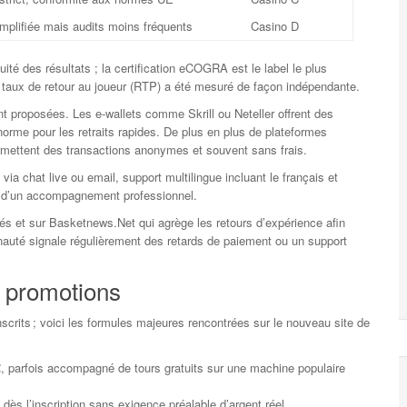
implifiée mais audits moins fréquents
Casino D
é des résultats ; la certification eCOGRA est le label le plus
aux de retour au joueur (RTP) a été mesuré de façon indépendante.
ent proposées. Les e‑wallets comme Skrill ou Neteller offrent des
norme pour les retraits rapides. De plus en plus de plateformes
rmettent des transactions anonymes et souvent sans frais.
7 via chat live ou email, support multilingue incluant le français et
 d’un accompagnement professionnel.
sés et sur Basketnews.Net qui agrège les retours d’expérience afin
munauté signale régulièrement des retards de paiement ou un support
t promotions
inscrits ; voici les formules majeures rencontrées sur le nouveau site de
, parfois accompagné de tours gratuits sur une machine populaire
dès l’inscription sans exigence préalable d’argent réel.