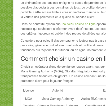
Le phénomène des casinos en ligne ne cesse de prendre de l’a
possible d’accéder à des centaines de jeux, de profiter de bo
portable. Cette accessibilité a créé un véritable marché où l
la variété des paiements et la qualité du service client.
Dans ce contexte dynamique,
nouveau casino en ligne
apparaî
habitués qui souhaitent s’informer avant de s’inscrire. Les si
des critères rigoureux et publient des revues détaillées qui aide
Ce guide a pour objectif d’accompagner le lecteur pas à pas : c
proposés, gérer son budget avec méthode et profiter d’une ex
tendances qui façonnent le futur du jeu en ligne, notamment le li
Comment choisir un casino en li
Choisir un opérateur digne de confiance repose avant tout sur s
Malte Gaming Authority (MGA), Gibraltar Regulatory Authority
transparence financière obligatoire. Un casino affichant une 
protection élevé pour le joueur français.
Licence
Autorité
E
MGA
Malta Gaming Authority
Audits RNG trimes
Gibraltar
Gibraltar Regulatory Authority
Contrôle fiscal