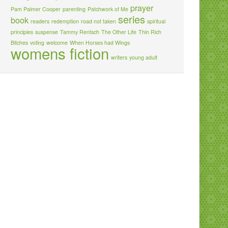
prayer
Pam Palmer Cooper
parenting
Patchwork of Me
series
book
readers
redemption
road not taken
spiritual
principles
suspense
Tammy Rentsch
The Other Life
Thin Rich
Bitches
voting
welcome
When Horses had Wings
womens fiction
writers
young adult