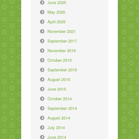
June 2025
May 2025
April 2025
November 2021
September 2017
November 2016
October 2015
September 2015
August 2015
June 2015
October 2014
September 2014
August 2014
July 2014
June 2014