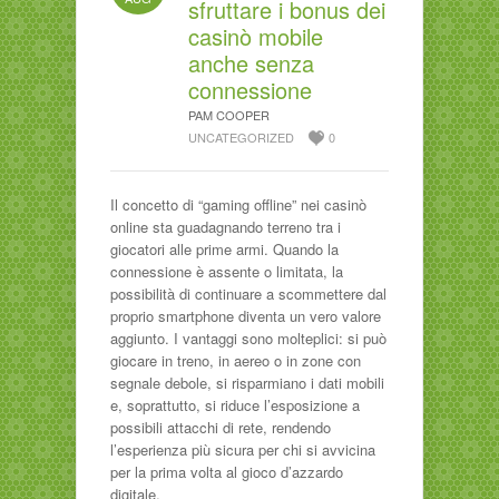
sfruttare i bonus dei
casinò mobile
anche senza
connessione
PAM COOPER
UNCATEGORIZED
0
Il concetto di “gaming offline” nei casinò
online sta guadagnando terreno tra i
giocatori alle prime armi. Quando la
connessione è assente o limitata, la
possibilità di continuare a scommettere dal
proprio smartphone diventa un vero valore
aggiunto. I vantaggi sono molteplici: si può
giocare in treno, in aereo o in zone con
segnale debole, si risparmiano i dati mobili
e, soprattutto, si riduce l’esposizione a
possibili attacchi di rete, rendendo
l’esperienza più sicura per chi si avvicina
per la prima volta al gioco d’azzardo
digitale.