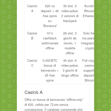
Casinò
€20 no
35 slot, 5
Accetta
A
deposit + 40
video‑poker,
Bitcoin,
free spins
2 versioni di
Ethereum
su
blackjack
“Bonanza”
Casinò
10 %
28 slot, 3
Solo fiat,
B
cashback
giochi da
ma piani di
settimanale
tavolo, 1
integrazione
offline
roulette
crypto
offline
Casinò
0,002 BTC
40 slot, 6
Full crypto
C
bonus di
video‑poker,
casino,
benvenuto +
3 giochi di
supporta
25 free
bingo offline
deposito
spins
Bitcoin
Casinò A
Offre un bonus di benvenuto “offline‑only”
di €20, valido per 72 ore senza
connessione. Il catalogo comprende slot