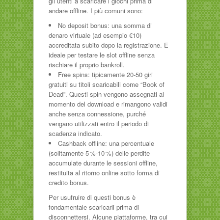
gli utenti a scaricare i giochi prima di
andare offline. I più comuni sono:
No deposit bonus: una somma di
denaro virtuale (ad esempio €10)
accreditata subito dopo la registrazione. È
ideale per testare le slot offline senza
rischiare il proprio bankroll.
Free spins: tipicamente 20‑50 giri
gratuiti su titoli scaricabili come “Book of
Dead”. Questi spin vengono assegnati al
momento del download e rimangono validi
anche senza connessione, purché
vengano utilizzati entro il periodo di
scadenza indicato.
Cashback offline: una percentuale
(solitamente 5 %‑10 %) delle perdite
accumulate durante le sessioni offline,
restituita al ritorno online sotto forma di
credito bonus.
Per usufruire di questi bonus è
fondamentale scaricarli prima di
disconnettersi. Alcune piattaforme, tra cui