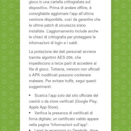
gioco in una cartella crittografata sul
dispositivo. Prima di andare offline, è
consigliabile aggiornare l’app all’ultima
versione disponibile, così da garantire che
le ultime patch di sicurezza siano
installate. L’aggiornamento include anche
le chiavi di crittografia per proteggere le
informazioni di login e i saldi.
La protezione dei dati personali avviene
tramite algoritmi AES‑256, che
impediscono a terze parti di accedere ai
file di gioco. Tuttavia, versioni non ufficiali
o APK modificati possono contenere
malware. Per evitare truffe, segui questi
suggerimenti:
Scarica l’app solo dal sito ufficiale del
casinò o da store verificati (Google Play,
Apple App Store).
Verifica la presenza di certificati di
firma digitale; un certificato valido appare
nella pagina “Informazioni sull’app”.
Leggi le recensioni su Dearkids, dove