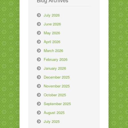
July 2026
June 2026
May 2026
April 2026
March 2026
February 2026
January 2026
December 2025
November 2025
October 2025
September 2025
August 2025
July 2025