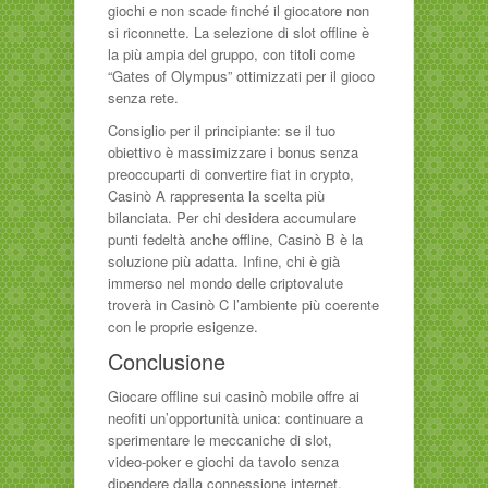
giochi e non scade finché il giocatore non
si riconnette. La selezione di slot offline è
la più ampia del gruppo, con titoli come
“Gates of Olympus” ottimizzati per il gioco
senza rete.
Consiglio per il principiante: se il tuo
obiettivo è massimizzare i bonus senza
preoccuparti di convertire fiat in crypto,
Casinò A rappresenta la scelta più
bilanciata. Per chi desidera accumulare
punti fedeltà anche offline, Casinò B è la
soluzione più adatta. Infine, chi è già
immerso nel mondo delle criptovalute
troverà in Casinò C l’ambiente più coerente
con le proprie esigenze.
Conclusione
Giocare offline sui casinò mobile offre ai
neofiti un’opportunità unica: continuare a
sperimentare le meccaniche di slot,
video‑poker e giochi da tavolo senza
dipendere dalla connessione internet.