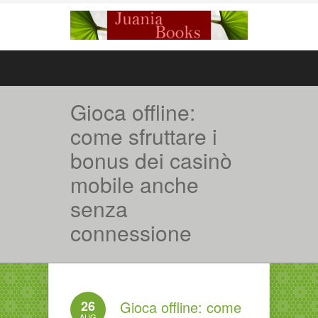
Gioca offline:
come sfruttare i
bonus dei casinò
mobile anche
senza
connessione
26
Gioca offline: come
AUG