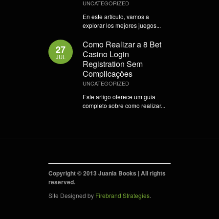
UNCATEGORIZED
En este artículo, vamos a
explorar los mejores juegos...
Como Realizar a 8 Bet
27
Casino Login
JUL
Registration Sem
Complicações
UNCATEGORIZED
Este artigo oferece um guia
completo sobre como realizar...
Copyright © 2013 Juania Books | All rights
reserved.
Site Designed by
Firebrand Strategies
.