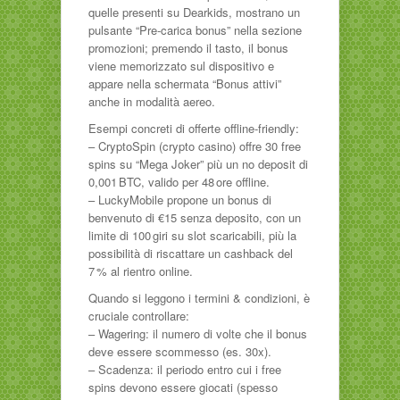
quelle presenti su Dearkids, mostrano un
pulsante “Pre‑carica bonus” nella sezione
promozioni; premendo il tasto, il bonus
viene memorizzato sul dispositivo e
appare nella schermata “Bonus attivi”
anche in modalità aereo.
Esempi concreti di offerte offline‑friendly:
– CryptoSpin (crypto casino) offre 30 free
spins su “Mega Joker” più un no deposit di
0,001 BTC, valido per 48 ore offline.
– LuckyMobile propone un bonus di
benvenuto di €15 senza deposito, con un
limite di 100 giri su slot scaricabili, più la
possibilità di riscattare un cashback del
7 % al rientro online.
Quando si leggono i termini & condizioni, è
cruciale controllare:
– Wagering: il numero di volte che il bonus
deve essere scommesso (es. 30x).
– Scadenza: il periodo entro cui i free
spins devono essere giocati (spesso