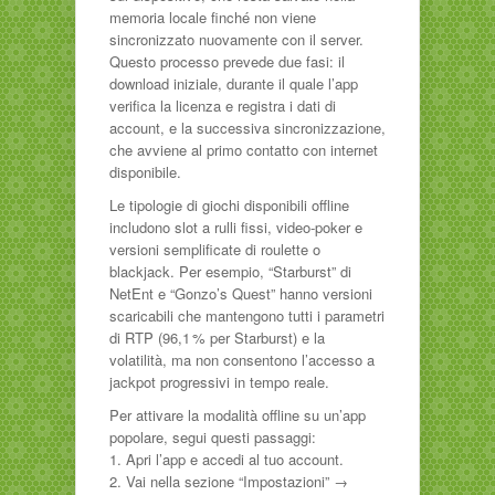
memoria locale finché non viene
sincronizzato nuovamente con il server.
Questo processo prevede due fasi: il
download iniziale, durante il quale l’app
verifica la licenza e registra i dati di
account, e la successiva sincronizzazione,
che avviene al primo contatto con internet
disponibile.
Le tipologie di giochi disponibili offline
includono slot a rulli fissi, video‑poker e
versioni semplificate di roulette o
blackjack. Per esempio, “Starburst” di
NetEnt e “Gonzo’s Quest” hanno versioni
scaricabili che mantengono tutti i parametri
di RTP (96,1 % per Starburst) e la
volatilità, ma non consentono l’accesso a
jackpot progressivi in tempo reale.
Per attivare la modalità offline su un’app
popolare, segui questi passaggi:
1. Apri l’app e accedi al tuo account.
2. Vai nella sezione “Impostazioni” →