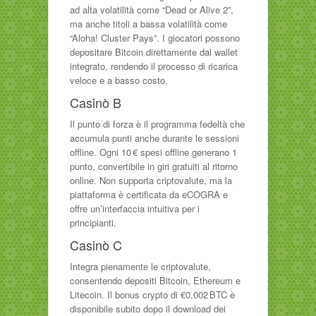
ad alta volatilità come “Dead or Alive 2”,
ma anche titoli a bassa volatilità come
“Aloha! Cluster Pays”. I giocatori possono
depositare Bitcoin direttamente dal wallet
integrato, rendendo il processo di ricarica
veloce e a basso costo.
Casinò B
Il punto di forza è il programma fedeltà che
accumula punti anche durante le sessioni
offline. Ogni 10 € spesi offline generano 1
punto, convertibile in giri gratuiti al ritorno
online. Non supporta criptovalute, ma la
piattaforma è certificata da eCOGRA e
offre un’interfaccia intuitiva per i
principianti.
Casinò C
Integra pienamente le criptovalute,
consentendo depositi Bitcoin, Ethereum e
Litecoin. Il bonus crypto di €0,002 BTC è
disponibile subito dopo il download dei