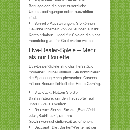
Bonusgelder, die ohne zusätzliche
Umsatzbedingungen sofort auszahlbar
sind.
Schnelle Auszahlungen: Sie können
Gewinne innerhalb von 24 Stunden auf Ihr
Konto erhalten – ideal für Spieler, die nicht
monatelang auf ihr Geld warten wollen.
Live‑Dealer‑Spiele – Mehr
als nur Roulette
Live‑Dealer‑Spiele sind das Herzstück
moderner Online‑Casinos. Sie kombinieren
die Spannung eines physischen Casinos
mit der Bequemlichkeit des Home‑Gaming.
Blackjack: Nutzen Sie die
Basisstrategie, um den Hausvorteil auf
unter 0,5 % zu senken.
Roulette: Setzen Sie auf „Even/Odd“
oder „Red/Black“, um Ihre
Gewinnwahrscheinlichkeit zu erhöhen.
Baccarat: Die „Banker“-Wette hat den