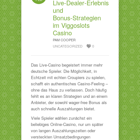
Live‑Dealer‑Erlebnisse
und
Bonus‑Strategien
im Viggoslots
Casino
PAM COOPER
UNCATEGORIZED
0
Das Live‑Casino begeistert immer mehr
deutsche Spieler. Die Möglichkeit, in
Echtzeit mit echten Croupiers zu spielen,
schafft ein authentisches Casino‑Feeling –
ohne das Haus zu verlassen. Doch häufig
fehlt es an klaren Strategien und an einem
Anbieter, der sowohl wager‑free Bonus als
auch schnelle Auszahlungen bietet.
Viele Spieler wählen zunächst ein
beliebiges Online‑Casino, nur um später
von langen Auszahlungszeiten oder
versteckten Umsatzbedingungen