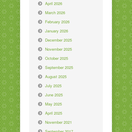
April 2026
March 2026
February 2026
January 2026
December 2025
November 2025
October 2025
September 2025
August 2025
July 2025
June 2025
May 2025
April 2025
November 2021
September 2017