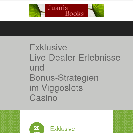
Exklusive
Live‑Dealer‑Erlebnisse
und
Bonus‑Strategien
im Viggoslots
Casino
28
Exklusive
FEB