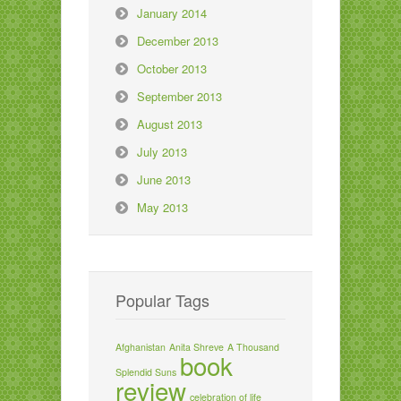
January 2014
December 2013
October 2013
September 2013
August 2013
July 2013
June 2013
May 2013
Popular Tags
Afghanistan
Anita Shreve
A Thousand
book
Splendid Suns
review
celebration of life