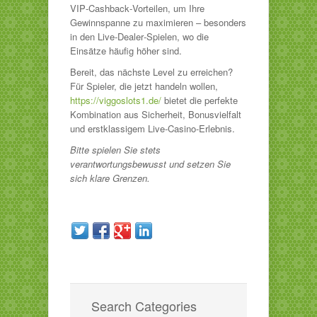
VIP‑Cashback‑Vorteilen, um Ihre
Gewinnspanne zu maximieren – besonders
in den Live‑Dealer‑Spielen, wo die
Einsätze häufig höher sind.
Bereit, das nächste Level zu erreichen?
Für Spieler, die jetzt handeln wollen,
https://viggoslots1.de/
bietet die perfekte
Kombination aus Sicherheit, Bonusvielfalt
und erstklassigem Live‑Casino‑Erlebnis.
Bitte spielen Sie stets
verantwortungsbewusst und setzen Sie
sich klare Grenzen.
Search Categories