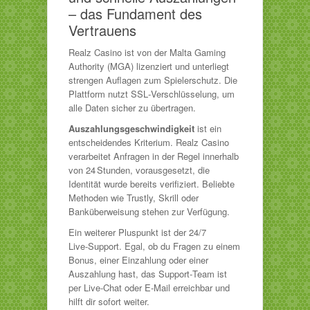
– das Fundament des
Vertrauens
Realz Casino ist von der Malta Gaming
Authority (MGA) lizenziert und unterliegt
strengen Auflagen zum Spielerschutz. Die
Plattform nutzt SSL‑Verschlüsselung, um
alle Daten sicher zu übertragen.
Auszahlungsgeschwindigkeit
ist ein
entscheidendes Kriterium. Realz Casino
verarbeitet Anfragen in der Regel innerhalb
von 24 Stunden, vorausgesetzt, die
Identität wurde bereits verifiziert. Beliebte
Methoden wie Trustly, Skrill oder
Banküberweisung stehen zur Verfügung.
Ein weiterer Pluspunkt ist der 24/7
Live‑Support. Egal, ob du Fragen zu einem
Bonus, einer Einzahlung oder einer
Auszahlung hast, das Support‑Team ist
per Live‑Chat oder E‑Mail erreichbar und
hilft dir sofort weiter.