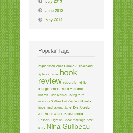
July 2013
June 2013
May 2013
Popular Tags
Afghanistan
Anita Shreve
A Thousand
book
Splendid Suns
review
celebration of life
change
control
Diana Estill
dream
boards
Ellen Meister
facing truth
Gregory G Allen
Help Write a Novella
hope
inspirational
Janet Eve Josselyn
Jon Young
Juania Books
Khalid
Hosseini
Light on Snow
marriage
new
Nina Guilbeau
story