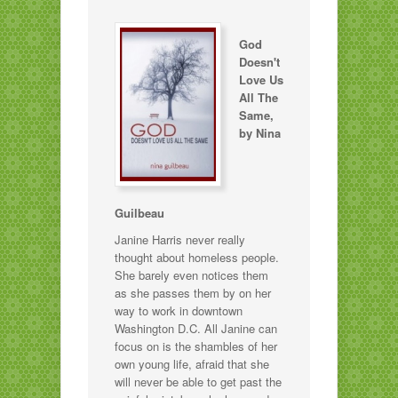
God
Doesn't
Love Us
All The
Same,
by Nina
Guilbeau
Janine Harris never really
thought about homeless people.
She barely even notices them
as she passes them by on her
way to work in downtown
Washington D.C. All Janine can
focus on is the shambles of her
own young life, afraid that she
will never be able to get past the