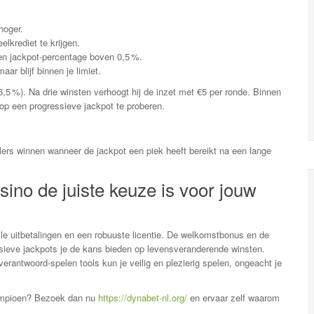
hoger.
krediet te krijgen.
en jackpot‑percentage boven 0,5 %.
aar blijf binnen je limiet.
6,5 %). Na drie winsten verhoogt hij de inzet met €5 per ronde. Binnen
op een progressieve jackpot te proberen.
lers winnen wanneer de jackpot een piek heeft bereikt na een lange
no de juiste keuze is voor jouw
e uitbetalingen en een robuuste licentie. De welkomstbonus en de
essieve jackpots je de kans bieden op levensveranderende winsten.
erantwoord‑spelen tools kun je veilig en plezierig spelen, ongeacht je
‑kampioen? Bezoek dan nu
https://dynabet-nl.org/
en ervaar zelf waarom