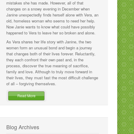
mistakes she has made. However, all of that
changes on a snowy evening in December when
Janine unexpectedly finds herself alone with Vera, an
old, homeless woman who seems to need her help.
Now Janie wants to know what could have possibly
happened to Vera to leave her so broken and alone.
As Vera shares her life story with Janine, the two
women form an unusual bond and begin a journey
that changes both of their lives forever. Reluctantly,
they each confront their own past and, in the
process, discover the true meaning of sacrifice,
family and love. Although to truly move forward in
their lives, they must fast the most difficult challenge
of all – forgiving themselves.
Read More
Blog Archives