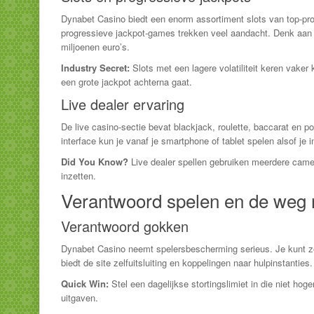
Dynabet Casino biedt een enorm assortiment slots van top‑pr
progressieve jackpot‑games trekken veel aandacht. Denk aa
miljoenen euro’s.
Industry Secret:
Slots met een lagere volatiliteit keren vaker 
een grote jackpot achterna gaat.
Live dealer ervaring
De live casino‑sectie bevat blackjack, roulette, baccarat en p
interface kun je vanaf je smartphone of tablet spelen alsof je i
Did You Know?
Live dealer spellen gebruiken meerdere camer
inzetten.
Verantwoord spelen en de weg 
Verantwoord gokken
Dynabet Casino neemt spelersbescherming serieus. Je kunt zelf 
biedt de site zelfuitsluiting en koppelingen naar hulpinstanties.
Quick Win:
Stel een dagelijkse stortingslimiet in die niet hog
uitgaven.