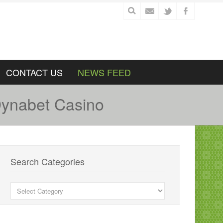
CONTACT US
NEWS FEED
 Dynabet Casino
Search Categories
Search
Categories