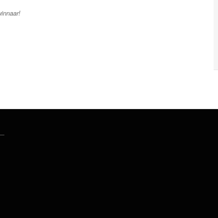
winnaar!