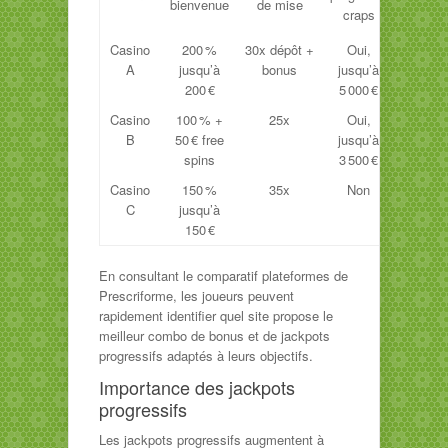
bienvenue
de mise
craps
Casino
200 %
30x dépôt +
Oui,
A
jusqu’à
bonus
jusqu’à
200 €
5 000 €
Casino
100 % +
25x
Oui,
B
50 € free
jusqu’à
spins
3 500 €
Casino
150 %
35x
Non
C
jusqu’à
150 €
En consultant le comparatif plateformes de
Prescriforme, les joueurs peuvent
rapidement identifier quel site propose le
meilleur combo de bonus et de jackpots
progressifs adaptés à leurs objectifs.
Importance des jackpots
progressifs
Les jackpots progressifs augmentent à