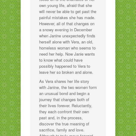
own young life, afraid that she
will never be able to get past the
painful mistakes she has made.
However, all of that changes on
a snowy evening in December
when Janine unexpectedly finds
herself alone with Vera, an old,
homeless woman who seems to
need her help. Now Janie wants
to know what could have
possibly happened to Vera to
leave her so broken and alone.
As Vera shares her life story
with Janine, the two women form
an unusual bond and begin a
journey that changes both of
their lives forever. Reluctantly,
they each confront their own
past and, in the process,
discover the true meaning of
sacrifice, family and love.
Although to truly move forward