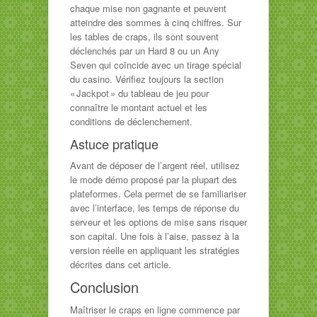
chaque mise non gagnante et peuvent
atteindre des sommes à cinq chiffres. Sur
les tables de craps, ils sont souvent
déclenchés par un Hard 8 ou un Any
Seven qui coïncide avec un tirage spécial
du casino. Vérifiez toujours la section
« Jackpot » du tableau de jeu pour
connaître le montant actuel et les
conditions de déclenchement.
Astuce pratique
Avant de déposer de l’argent réel, utilisez
le mode démo proposé par la plupart des
plateformes. Cela permet de se familiariser
avec l’interface, les temps de réponse du
serveur et les options de mise sans risquer
son capital. Une fois à l’aise, passez à la
version réelle en appliquant les stratégies
décrites dans cet article.
Conclusion
Maîtriser le craps en ligne commence par