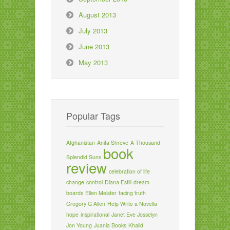
August 2013
July 2013
June 2013
May 2013
Popular Tags
Afghanistan
Anita Shreve
A Thousand
book
Splendid Suns
review
celebration of life
change
control
Diana Estill
dream
boards
Ellen Meister
facing truth
Gregory G Allen
Help Write a Novella
hope
inspirational
Janet Eve Josselyn
Jon Young
Juania Books
Khalid