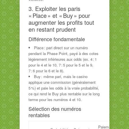
3. Exploiter les paris
« Place » et « Buy » pour
augmenter les profits tout
en restant prudent
Différence fondamentale
Place : pari direct sur un numéro
pendant la Phase Point, payé à des cotes
légèrement inférieures aux odds (ex. 4 : 1
pour le 4 et le 10, 7 : 5 pour le 5 et le 9,
7 : 6 pour le 6 et le 8).
Buy : même pari, mais le casino
applique une commission (généralement
5 %) et paie les odds à la vraie probabilité,
ce qui rend le Buy plus rentable sur le long
terme pour les numéros 4 et 10.
Sélection des numéros
rentables
Paiement