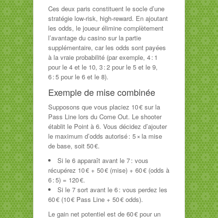
Ces deux paris constituent le socle d’une
stratégie low‑risk, high‑reward. En ajoutant
les odds, le joueur élimine complètement
l’avantage du casino sur la partie
supplémentaire, car les odds sont payées
à la vraie probabilité (par exemple, 4 : 1
pour le 4 et le 10, 3 : 2 pour le 5 et le 9,
6 : 5 pour le 6 et le 8).
Exemple de mise combinée
Supposons que vous placiez 10 € sur la
Pass Line lors du Come Out. Le shooter
établit le Point à 6. Vous décidez d’ajouter
le maximum d’odds autorisé : 5 × la mise
de base, soit 50 €.
Si le 6 apparaît avant le 7 : vous
récupérez 10 € + 50 € (mise) + 60 € (odds à
6 : 5) = 120 €.
Si le 7 sort avant le 6 : vous perdez les
60 € (10 € Pass Line + 50 € odds).
Le gain net potentiel est de 60 € pour un