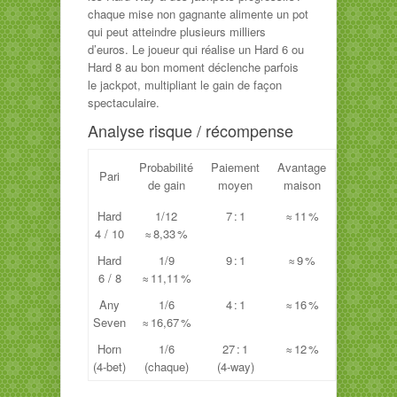
chaque mise non gagnante alimente un pot
qui peut atteindre plusieurs milliers
d’euros. Le joueur qui réalise un Hard 6 ou
Hard 8 au bon moment déclenche parfois
le jackpot, multipliant le gain de façon
spectaculaire.
Analyse risque / récompense
Probabilité
Paiement
Avantage
Pari
de gain
moyen
maison
Hard
1/12
7 : 1
≈ 11 %
4 / 10
≈ 8,33 %
Hard
1/9
9 : 1
≈ 9 %
6 / 8
≈ 11,11 %
Any
1/6
4 : 1
≈ 16 %
Seven
≈ 16,67 %
Horn
1/6
27 : 1
≈ 12 %
(4‑bet)
(chaque)
(4‑way)