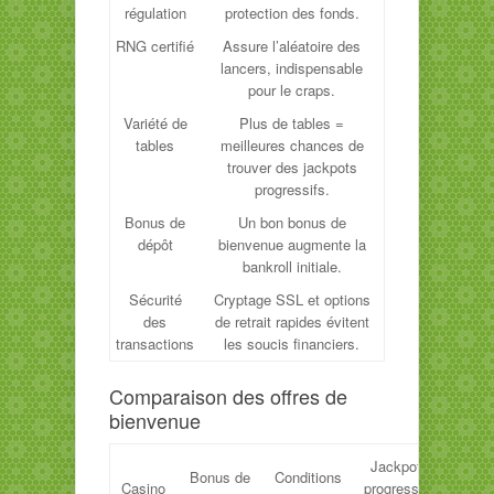
régulation
protection des fonds.
RNG certifié
Assure l’aléatoire des
lancers, indispensable
pour le craps.
Variété de
Plus de tables =
tables
meilleures chances de
trouver des jackpots
progressifs.
Bonus de
Un bon bonus de
dépôt
bienvenue augmente la
bankroll initiale.
Sécurité
Cryptage SSL et options
des
de retrait rapides évitent
transactions
les soucis financiers.
Comparaison des offres de
bienvenue
Jackpot
Bonus de
Conditions
Casino
progressif