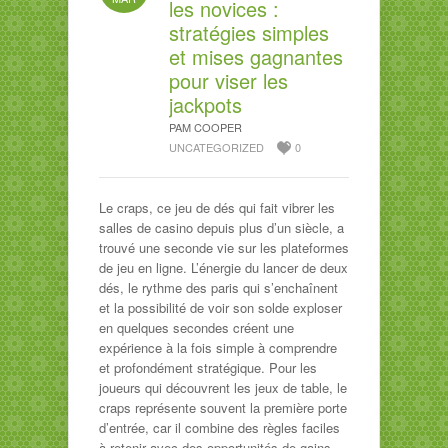
les novices :
stratégies simples
et mises gagnantes
pour viser les
jackpots
PAM COOPER
UNCATEGORIZED
0
Le craps, ce jeu de dés qui fait vibrer les
salles de casino depuis plus d’un siècle, a
trouvé une seconde vie sur les plateformes
de jeu en ligne. L’énergie du lancer de deux
dés, le rythme des paris qui s’enchaînent
et la possibilité de voir son solde exploser
en quelques secondes créent une
expérience à la fois simple à comprendre
et profondément stratégique. Pour les
joueurs qui découvrent les jeux de table, le
craps représente souvent la première porte
d’entrée, car il combine des règles faciles
à retenir avec des opportunités de gains