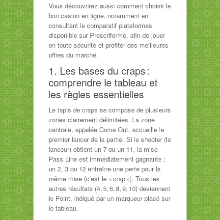
Vous découvrirez aussi comment choisir le
bon casino en ligne, notamment en
consultant le comparatif plateformes
disponible sur Prescriforme, afin de jouer
en toute sécurité et profiter des meilleures
offres du marché.
1. Les bases du craps :
comprendre le tableau et
les règles essentielles
Le tapis de craps se compose de plusieurs
zones clairement délimitées. La zone
centrale, appelée Come Out, accueille le
premier lancer de la partie. Si le shooter (le
lanceur) obtient un 7 ou un 11, la mise
Pass Line est immédiatement gagnante ;
un 2, 3 ou 12 entraîne une perte pour la
même mise (c’est le « crap »). Tous les
autres résultats (4, 5, 6, 8, 9, 10) deviennent
le Point, indiqué par un marqueur placé sur
le tableau.