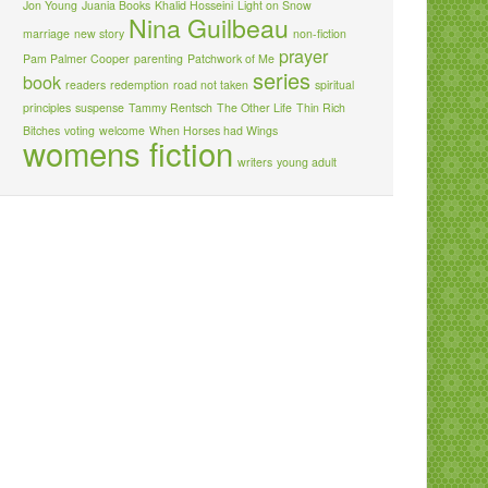
Jon Young
Juania Books
Khalid Hosseini
Light on Snow
Nina Guilbeau
marriage
new story
non-fiction
prayer
Pam Palmer Cooper
parenting
Patchwork of Me
series
book
readers
redemption
road not taken
spiritual
principles
suspense
Tammy Rentsch
The Other Life
Thin Rich
Bitches
voting
welcome
When Horses had Wings
womens fiction
writers
young adult