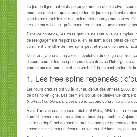
Le jeu en ligne, autrefois perçu comme un simple divertissemen
récentes montrent que la proportion de joueurs présentant de
plateformes mobiles et des paiements en cryptomonnaies. Cet
ses responsabilités : prévention, protection et accompagnemen
Dans ce contexte, les tours gratuits ne sont plus de simples i
de réengagement responsable, en les liant à des outils de con
comment une offre de free spins peut être conditionnée à l’acti
Nous analyserons cinq axes : l’évolution du design des free sp
d’opérateurs et les perspectives d’avenir avec l’intelligence 
promotionnels, participent aujourd’hui à la reconstruction de la
1. Les free spins repensés : d’o
Les tours gratuits ont vu le jour au début des années 2000, p
de casino en ligne. Les premiers bonus de bienvenue offraien
Starburst
ou
Gonzo’s Quest
, sans aucune contrainte autre que
Avec l’arrivée des licences strictes (UKGC, MGA) et la mon
à conditionner ces offres à des critères de protection. Aujourd’
limite de dépôt hebdomadaire ou s’il a accepté de recevoir des 
conscience : le bonus devient un vecteur d’éducation, pas se