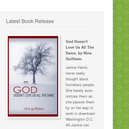
Latest Book Release
God Doesn't
Love Us All The
Same, by Nina
Guilbeau
Janine Harris
never really
thought about
homeless people.
She barely even
notices them as
she passes them
by on her way to
work in downtown
Washington D.C.
All Janine can