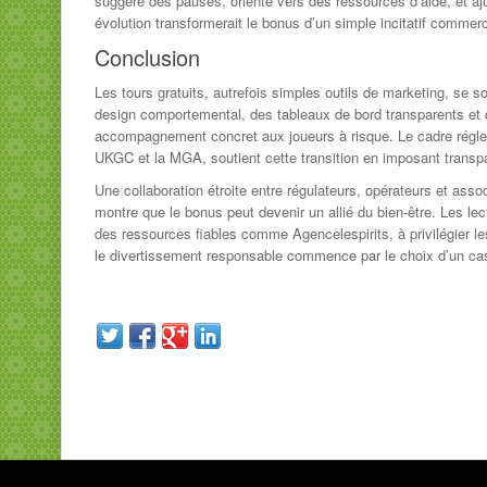
suggère des pauses, oriente vers des ressources d’aide, et ajus
évolution transformerait le bonus d’un simple incitatif commerc
Conclusion
Les tours gratuits, autrefois simples outils de marketing, se s
design comportemental, des tableaux de bord transparents et d
accompagnement concret aux joueurs à risque. Le cadre régle
UKGC et la MGA, soutient cette transition en imposant transpa
Une collaboration étroite entre régulateurs, opérateurs et asso
montre que le bonus peut devenir un allié du bien‑être. Les le
des ressources fiables comme Agencelespirits, à privilégier le
le divertissement responsable commence par le choix d’un ca