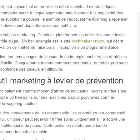
t, est aujourd’hui au cœur d’un débat sociétal. Les statistiques
s comportements à risque augmente parallèlement à la popularité des
te évolution a poussé l’ensemble de l’écosystème iGaming à repenser
t deviennent des critères de compétitivité.
ncitations marketing. Certaines plateformes les utilisent comme levier
trôle du jeu. Un bon exemple est le site
bookmaker crypto
, qui décrit
vation de limites de mise ou à l’inscription à un programme d’aide.
ins, les témoignages de joueurs, le cadre réglementaire, les stratégies
artificielle. Chaque partie montre comment ces bonus, autrefois purement
 confiance des joueurs en difficulté.
util marketing à levier de prévention
rincipalement comme moyen d’attirer de nouveaux inscrits sur les sites
t 20 à 50 free spins sur des machines à sous populaires comme
 le wagering habituel.
tée des mouvements de jeu responsable, les opérateurs ont commencé
hui, un joueur peut recevoir 10 free spins uniquement s’il a activé une
notifications de pause. Cette évolution reflète une prise de
ulement de cash out rapide.