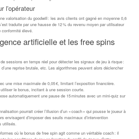
r l’opérateur
ne valorisation du goodwill : les avis clients ont gagné en moyenne 0,6
e s’est traduite par une hausse de 12 % du revenu moyen par utilisateur
e conformité élevé.
igence artificielle et les free spins
 de sessions en temps réel pour détecter les signaux de jeu à risque :
i d’une reprise brutale, etc. Les algorithmes peuvent alors déclencher
ec une mise maximale de 0,05 €, limitant l’exposition financière.
utiliser le bonus, incitant à une session courte.
propose automatiquement une pause de 15 minutes avec un mini‑quiz sur
lisation pourrait créer l’illusion d’un « coach » qui pousse le joueur à
ateurs envisagent d’imposer des seuils maximaux d’intervention
 utilisés.
formes où le bonus de free spin agit comme un véritable coach : il