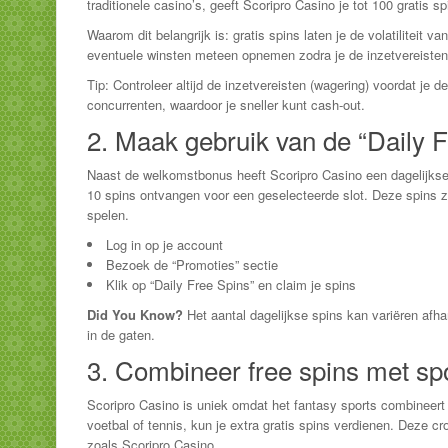
traditionele casino’s, geeft Scoripro Casino je tot 100 gratis spi
Waarom dit belangrijk is: gratis spins laten je de volatiliteit 
eventuele winsten meteen opnemen zodra je de inzetvereisten
Tip: Controleer altijd de inzetvereisten (wagering) voordat je d
concurrenten, waardoor je sneller kunt cash‑out.
2. Maak gebruik van de “Daily 
Naast de welkomstbonus heeft Scoripro Casino een dagelijkse 
10 spins ontvangen voor een geselecteerde slot. Deze spins zi
spelen.
Log in op je account
Bezoek de “Promoties” sectie
Klik op “Daily Free Spins” en claim je spins
Did You Know?
Het aantal dagelijkse spins kan variëren af
in de gaten.
3. Combineer free spins met 
Scoripro Casino is uniek omdat het fantasy sports combineer
voetbal of tennis, kun je extra gratis spins verdienen. Deze c
zoals Scoripro Casino.