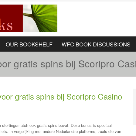
OUR BOOKSHELF
WFC BOOK DISCUSSIONS
r gratis spins bij Scoripro Cas
oor gratis spins bij Scoripro Casino
 stortingsmatch ook gratis spins bevat. Deze bonus is speciaal
lots. In vergelijking met andere Nederlandse platforms, zoals die van