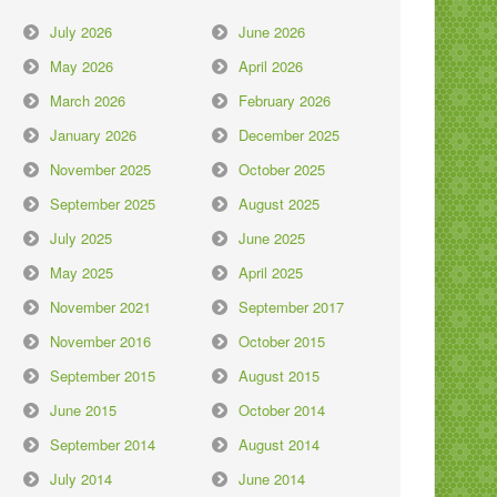
July 2026
June 2026
May 2026
April 2026
March 2026
February 2026
January 2026
December 2025
November 2025
October 2025
September 2025
August 2025
July 2025
June 2025
May 2025
April 2025
November 2021
September 2017
November 2016
October 2015
September 2015
August 2015
June 2015
October 2014
September 2014
August 2014
July 2014
June 2014