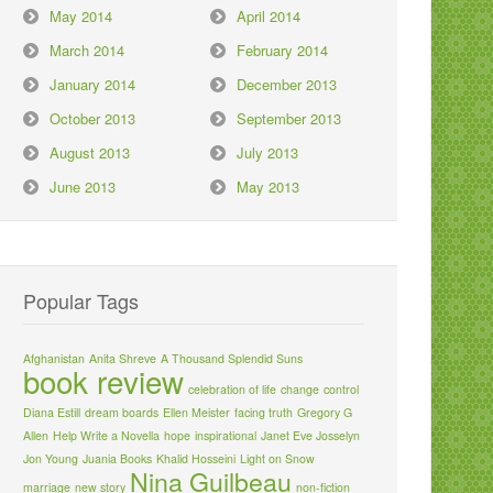
May 2014
April 2014
March 2014
February 2014
January 2014
December 2013
October 2013
September 2013
August 2013
July 2013
June 2013
May 2013
Popular Tags
Afghanistan
Anita Shreve
A Thousand Splendid Suns
book review
celebration of life
change
control
Diana Estill
dream boards
Ellen Meister
facing truth
Gregory G
Allen
Help Write a Novella
hope
inspirational
Janet Eve Josselyn
Jon Young
Juania Books
Khalid Hosseini
Light on Snow
Nina Guilbeau
marriage
new story
non-fiction