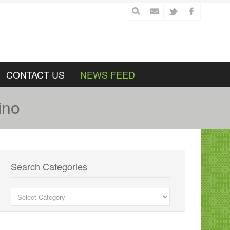
CONTACT US
NEWS FEED
ino
Search Categories
Search
Categories