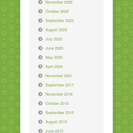
November 2025
October 2025
September 2025
August 2025
July 2025
June 2025
May 2025
April 2025
November 2021
September 2017
November 2016
October 2015
September 2015
August 2015
June 2015