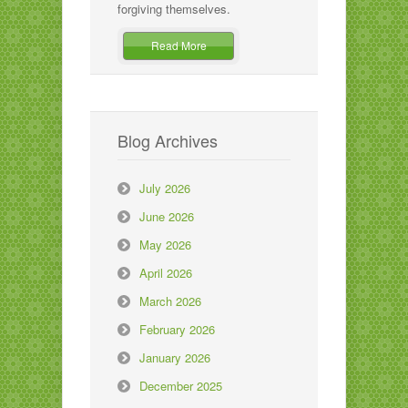
forgiving themselves.
Read More
Blog Archives
July 2026
June 2026
May 2026
April 2026
March 2026
February 2026
January 2026
December 2025