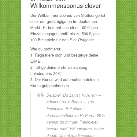
Willkommensbonus clever
Der Willkommensbonus von Slotlounge ist
einer der großzügigsten im deutschen
Markt. Er besteht aus einer 100 %igen
Einzahlungsgutschrift bis zu 500 €, plus
100 Freispiele für den Slot
Dragonia
.
Wie du profitierst:
1. Registriere dich und bestätige deine
E‑Mail.
2. Tätige deine erste Einzahlung
(mindestens 20 €).
3. Der Bonus wird automatisch deinem
Konto gutgeschrieben.
Beispiel: Du zahlst 100 € ein →
erhältst 100 € Bonus + 100
Freispiele. Bei einem
durchschnittlichen RTP von 96 %
kannst du mit den Freispielen
bereits rund 96 € erwarten, bevor
du die Umsatzbedingungen