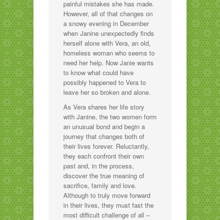
painful mistakes she has made.
However, all of that changes on
a snowy evening in December
when Janine unexpectedly finds
herself alone with Vera, an old,
homeless woman who seems to
need her help. Now Janie wants
to know what could have
possibly happened to Vera to
leave her so broken and alone.
As Vera shares her life story
with Janine, the two women form
an unusual bond and begin a
journey that changes both of
their lives forever. Reluctantly,
they each confront their own
past and, in the process,
discover the true meaning of
sacrifice, family and love.
Although to truly move forward
in their lives, they must fast the
most difficult challenge of all –