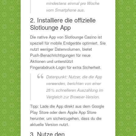
mindestens einmal pro Woche
vom Smartphone aus.
2. Installiere die offizielle
Slotlounge App
Die native App von Slotlounge Casino ist
speziell für mobile Endgeräte optimiert. Sie
nutzt weniger Datenvolumen, bietet
Push‑Benachrichtigungen für neue
Aktionen und unterstützt
Fingerabdruck‑Login für extra Sicherheit.
Datenpunkt: Nutzer, die die App
verwenden, berichten von einer
25 % schnelleren Auszahlung im
Vergleich zur Browser‑Version.
Tipp: Lade die App direkt aus dem Google
Play Store oder dem Apple App Store
herunter, um sicherzugehen, dass du die
aktuelle Version nutzt.
3. Nutze den