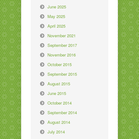
June 2025
May 2025
April 2025
November 2021
September 2017
November 2016
October 2015
September 2015
August 2015
June 2015
October 2014
September 2014
August 2014
July 2014