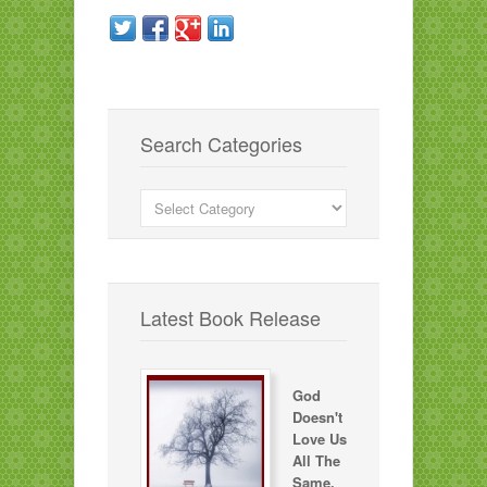
Search Categories
Search
Categories
Latest Book Release
God
Doesn't
Love Us
All The
Same,