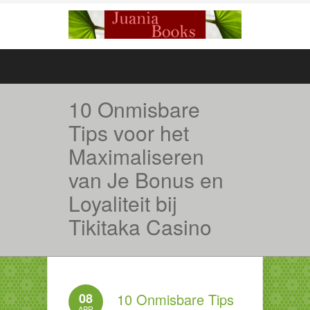
10 Onmisbare
Tips voor het
Maximaliseren
van Je Bonus en
Loyaliteit bij
Tikitaka Casino
08
10 Onmisbare Tips
APR