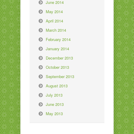
June 2014
May 2014
April 2014
March 2014
February 2014
January 2014
December 2013
October 2013
September 2013
August 2013
July 2013
June 2013
May 2013