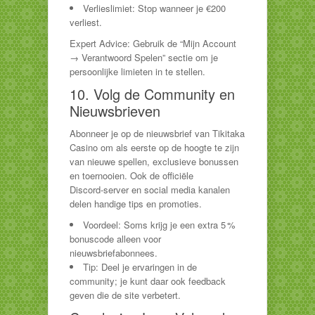
Verlieslimiet: Stop wanneer je €200
verliest.
Expert Advice: Gebruik de “Mijn Account
→ Verantwoord Spelen” sectie om je
persoonlijke limieten in te stellen.
10. Volg de Community en
Nieuwsbrieven
Abonneer je op de nieuwsbrief van Tikitaka
Casino om als eerste op de hoogte te zijn
van nieuwe spellen, exclusieve bonussen
en toernooien. Ook de officiële
Discord‑server en social media kanalen
delen handige tips en promoties.
Voordeel: Soms krijg je een extra 5 %
bonuscode alleen voor
nieuwsbriefabonnees.
Tip: Deel je ervaringen in de
community; je kunt daar ook feedback
geven die de site verbetert.