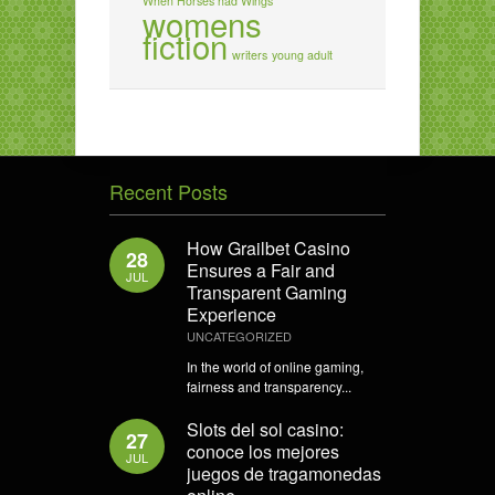
When Horses had Wings
womens
fiction
writers
young adult
Recent Posts
How Grailbet Casino
28
Ensures a Fair and
JUL
Transparent Gaming
Experience
UNCATEGORIZED
In the world of online gaming,
fairness and transparency...
Slots del sol casino:
27
conoce los mejores
JUL
juegos de tragamonedas