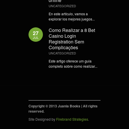
online
UNCATEGORIZED
En este artículo, vamos a
explorar los mejores juegos...
Como Realizar a 8 Bet
27
Casino Login
JUL
Registration Sem
Complicações
UNCATEGORIZED
Este artigo oferece um guia
completo sobre como realizar...
Copyright © 2013 Juania Books | All rights
reserved.
Site Designed by
Firebrand Strategies
.