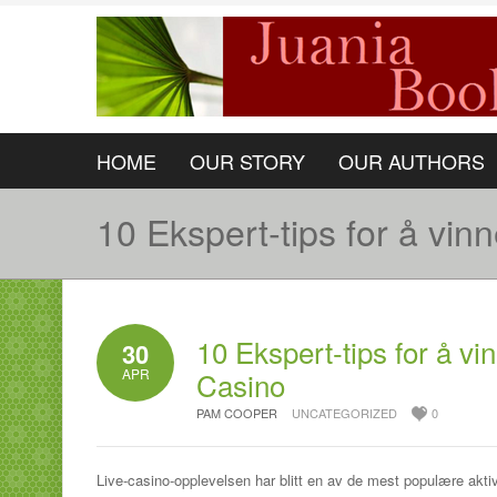
HOME
OUR STORY
OUR AUTHORS
10 Ekspert‑tips for å vinn
10 Ekspert‑tips for å vin
30
APR
Casino
PAM COOPER
UNCATEGORIZED
0
Live‑casino‑opplevelsen har blitt en av de mest populære akti