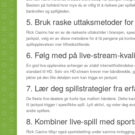
Bestem på forhånd hvor mye du er villig til å risikere per spil
bankrollen og spillgleden.
5. Bruk raske uttaksmetoder for
Rizk Casino har en av de raskeste uttakstider i bransjen, spesie
jackpot, velg en av disse metodene for å få pengene på kontoen
spillopplevelsen mer tilfredsstillende.
6. Følg med på live‑stream‑kval
En god live‑opplevelse avhenger av stabil internettforbindels
standard til HD. Selv om HD‑stream krever mer båndbredde, gir
jakter på den lille detaljen som kan trigge en jackpot.
7. Lær deg spillstrategier fra er
De fleste live‑dealere gir korte tips mellom håndene. Dette ka
til jackpot‑trigger i spesifikke spill. Lytt aktivt, og noter deg e
andre spillere.
8. Kombiner live‑spill med sport
Rizk Casino tilbyr også sportsbetting under samme innlogging.