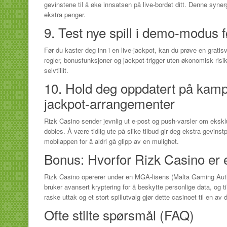
gevinstene til å øke innsatsen på live‑bordet ditt. Denne syner
ekstra penger.
9. Test nye spill i demo‑modus 
Før du kaster deg inn i en live‑jackpot, kan du prøve en gratisv
regler, bonusfunksjoner og jackpot‑trigger uten økonomisk risik
selvtillit.
10. Hold deg oppdatert på kamp
jackpot‑arrangementer
Rizk Casino sender jevnlig ut e‑post og push‑varsler om eksk
dobles. Å være tidlig ute på slike tilbud gir deg ekstra gevins
mobilappen for å aldri gå glipp av en mulighet.
Bonus: Hvorfor Rizk Casino er et
Rizk Casino opererer under en MGA‑lisens (Malta Gaming Authori
bruker avansert kryptering for å beskytte personlige data, og t
raske uttak og et stort spillutvalg gjør dette casinoet til en av
Ofte stilte spørsmål (FAQ)