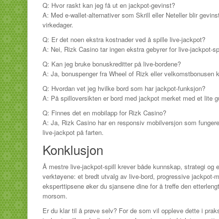
Q: Hvor raskt kan jeg få ut en jackpot‑gevinst?
A: Med e‑wallet‑alternativer som Skrill eller Neteller blir gevi
virkedager.
Q: Er det noen ekstra kostnader ved å spille live‑jackpot?
A: Nei, Rizk Casino tar ingen ekstra gebyrer for live‑jackpot‑sp
Q: Kan jeg bruke bonuskreditter på live‑bordene?
A: Ja, bonuspenger fra Wheel of Rizk eller velkomstbonusen 
Q: Hvordan vet jeg hvilke bord som har jackpot‑funksjon?
A: På spilloversikten er bord med jackpot merket med et lite g
Q: Finnes det en mobilapp for Rizk Casino?
A: Ja, Rizk Casino har en responsiv mobilversjon som fungerer 
live‑jackpot på farten.
Konklusjon
Å mestre live‑jackpot‑spill krever både kunnskap, strategi og e
verktøyene: et bredt utvalg av live‑bord, progressive jackpot‑mu
eksperttipsene øker du sjansene dine for å treffe den etterlen
morsom.
Er du klar til å prøve selv? For de som vil oppleve dette i praks