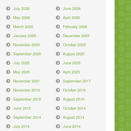
July 2026
June 2026
May 2026
April 2026
March 2026
February 2026
January 2026
December 2025
November 2025
October 2025
September 2025
August 2025
July 2025
June 2025
May 2025
April 2025
November 2021
September 2017
November 2016
October 2015
September 2015
August 2015
June 2015
October 2014
September 2014
August 2014
July 2014
June 2014