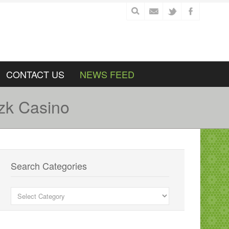
CONTACT US
NEWS FEED
izk Casino
Search Categories
Search
Categories